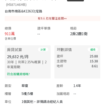
(HS87146HB)
台南市南區&#22633;埕路
有
9
人也在關注這間👀
總價
建坪單價
格局
911
萬
--
2房2廳1衛
含車位價
房貸試算
坪數詳情
計算
細項
29,632
元/月
建坪
25.88
主建物
15.38
|
|
30
年
利率
2.35
%概算
2
地坪
8.61
年寬限期
​符合首購資格嗎?
類型
華廈
屋齡
1.4年
樓層
5樓/5樓
加蓋格局
--
車位
1個其他，詳情請洽經紀人員