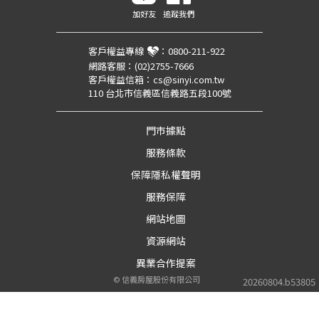
加好友
追蹤我們
客戶權益專線
：
0800-211-922
網路客服：
(02)2755-7666
客戶權益信箱：
cs@sinyi.com.tw
110 台北市信義區信義路五段100號
門市據點
服務條款
保障隱私權聲明
服務保障
網站地圖
資源網站
異業合作提案
©
信義房屋股份有限公司
20260804.b53805