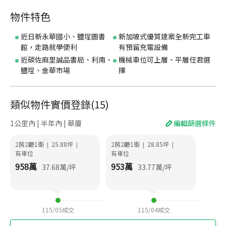
物件特色
近日新永華國小、鹽埕圖書
新加坡式優質建案全新完工車
館，走路就學便利
有預留充電設備
近碳佐麻里誠品書局、利南、
機械車位可上層、平層任君選
鹽埕、金華市場
擇
類似物件實價登錄
(
15
)
1公里內 | 半年內 | 華廈
編輯篩選條件
2房2廳1衛
25.88
坪
2房2廳1衛
28.85
坪
|
|
|
|
有車位
有車位
958
萬
953
萬
37.68
萬/坪
33.77
萬/坪
115/05
成交
115/04
成交