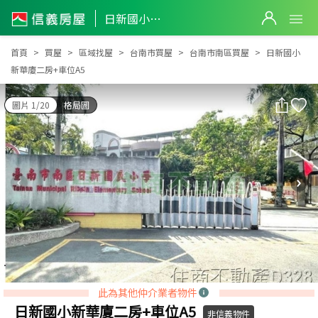
日新國小新華廈二房+車位A5
日新國小新華廈二房+車位A5
首頁
買屋
區域找屋
台南市買屋
台南市南區買屋
日新國小
新華廈二房+車位A5
圖片 1/20
格局圖
此為其他仲介業者物件
日新國小新華廈二房+車位A5
非信義物件