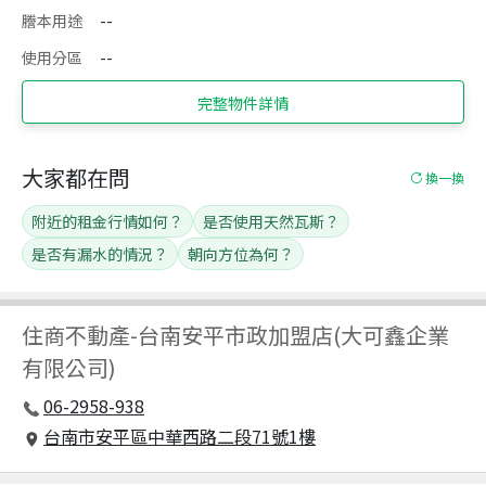
謄本用途
--
使用分區
--
完整物件詳情
大家都在問
換一換
附近的租金行情如何？
是否使用天然瓦斯？
是否有漏水的情況？
朝向方位為何？
住商不動產
-
台南安平市政加盟店(大可鑫企業
有限公司)
06-2958-938
台南市安平區中華西路二段71號1樓