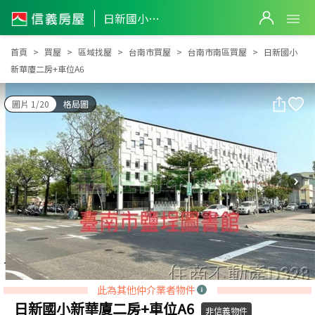
日新國小新華廈二房+車位A6
日新國小新華廈二房+車位A6
首頁
買屋
區域找屋
台南市買屋
台南市南區買屋
日新國小
新華廈二房+車位A6
圖片 1/20
格局圖
此為其他仲介業者物件
日新國小新華廈二房+車位A6
非信義物件