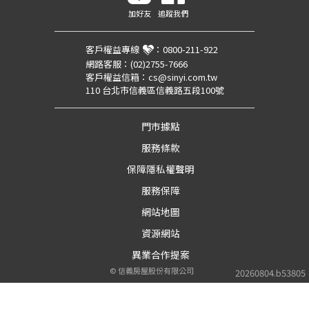
加好友
追蹤我們
客戶權益專線
：
0800-211-922
網路客服：
(02)2755-7666
客戶權益信箱：
cs@sinyi.com.tw
110 台北市信義區信義路五段100號
門市據點
服務條款
保障隱私權聲明
服務保障
網站地圖
資源網站
異業合作提案
©
信義房屋股份有限公司
20260804.b53805