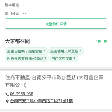
謄本用途
--
使用分區
--
完整物件詳情
大家都在問
換一換
屋主自住嗎？還是空屋？
是否使用天然瓦斯？
附近是否有捷運/公車站？
門口可否停車？
住商不動產
-
台南安平市政加盟店(大可鑫企業
有限公司)
06-2958-938
台南市安平區中華西路二段71號1樓