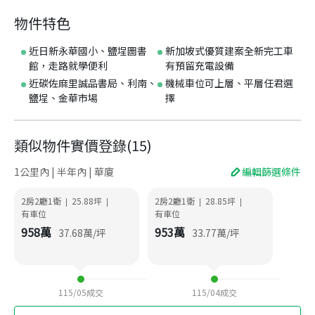
物件特色
近日新永華國小、鹽埕圖書
新加坡式優質建案全新完工車
館，走路就學便利
有預留充電設備
近碳佐麻里誠品書局、利南、
機械車位可上層、平層任君選
鹽埕、金華市場
擇
類似物件實價登錄
(
15
)
1公里內 | 半年內 | 華廈
編輯篩選條件
2房2廳1衛
25.88
坪
2房2廳1衛
28.85
坪
|
|
|
|
有車位
有車位
958
萬
953
萬
37.68
萬/坪
33.77
萬/坪
115/05
成交
115/04
成交