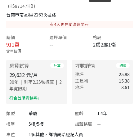
(HS87147HB)
台南市南區&#22633;埕路
有
4
人也在關注這間👀
總價
建坪單價
格局
911
萬
--
2房2廳1衛
含車位價
房貸試算
坪數詳情
計算
細項
29,632
元/月
建坪
25.88
主建物
15.38
|
|
30
年
利率
2.35
%概算
2
地坪
8.61
年寬限期
​符合首購資格嗎?
類型
華廈
屋齡
1.4年
樓層
5樓/5樓
加蓋格局
--
車位
1個其他，詳情請洽經紀人員