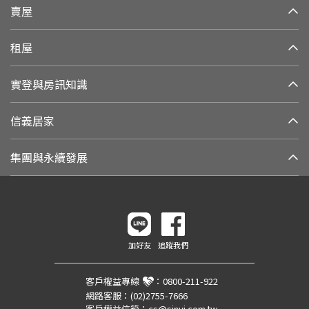
賣屋
租屋
實登與房訊知識
信義居家
集團與永續發展
加好友
追蹤我們
客戶權益專線
：
0800-211-922
網路客服：
(02)2755-7666
客戶權益信箱：
cs@sinyi.com.tw