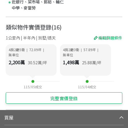
近銀行、菜市場、郵局、輔仁
中學、麥當勞
類似物件實價登錄
(
16
)
1公里內 | 半年內 | 別墅/透天
編輯篩選條件
4房2廳5衛
72.09
坪
4房2廳3衛
57.89
坪
|
|
|
|
無車位
無車位
2,200
萬
1,498
萬
30.52
萬/坪
25.88
萬/坪
115/05
成交
115/04
成交
完整實價登錄
買屋