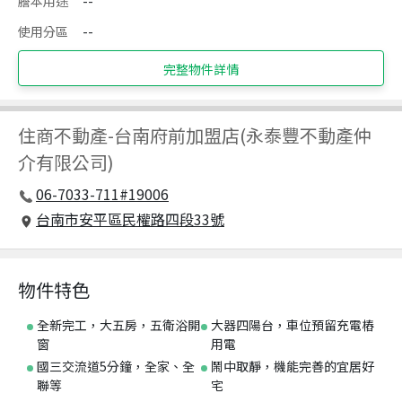
謄本用途
--
使用分區
--
完整物件詳情
住商不動產
-
台南府前加盟店(永泰豐不動產仲
介有限公司)
06-7033-711#19006
台南市安平區民權路四段33號
物件特色
全新完工，大五房，五衛浴開
大器四陽台，車位預留充電樁
窗
用電
國三交流道5分鐘，全家、全
鬧中取靜，機能完善的宜居好
聯等
宅