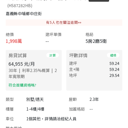
(HS87282HB)
嘉義縣中埔鄉中庄街
有
5
人也在關注這間👀
總價
建坪單價
格局
1,998
萬
--
5房2廳5衛
房貸試算
坪數詳情
計算
細項
64,955
元/月
建坪
59.24
主+陽
59.24
|
|
30
年
利率
2.35
%概算
2
地坪
29.54
年寬限期
​符合首購資格嗎?
類型
別墅/透天
屋齡
2.3年
樓層
1-4樓/4樓
加蓋格局
--
車位
1個其他，詳情請洽經紀人員