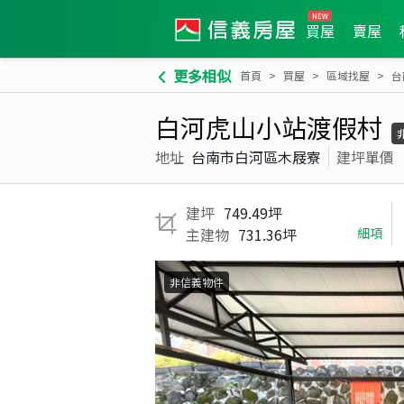
買屋
賣屋
更多相似
首頁
買屋
區域找屋
台
白河虎山小站渡假村
地址
台南市白河區木屐寮
建坪單價
建坪
749.49坪
主建物
731.36坪
細項
非信義物件