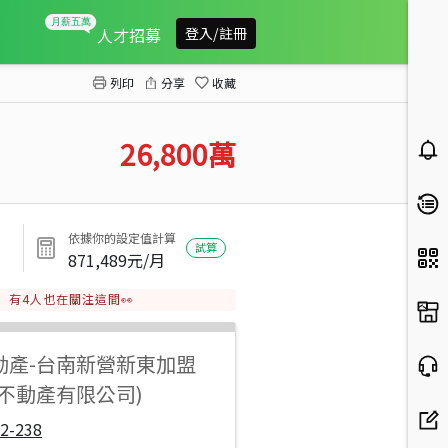
白河虎山小站渡假村
人才招募
登入/註冊
列印
分享
收藏
26,800
萬
依據你的設定值計算
試算
871,489
元/月
有
4
人也在關注這間👀
動產
-
台南新營新東加盟
達不動產有限公司)
2-238