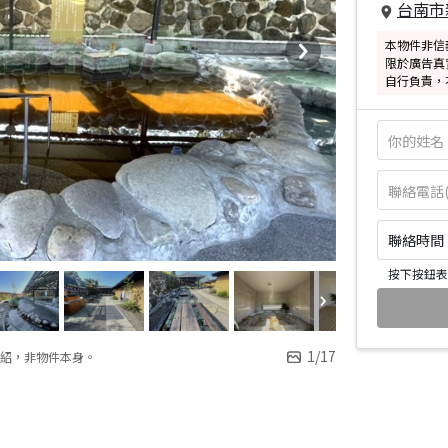
台南市
本物件非信
限於廣告真
自行負責，
聯絡時間：皆
按下按鈕表
1
/
17
紹，非物件本身。