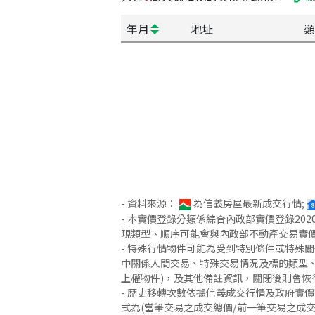
年月
地址
類
- 資料來源：
為信義房屋最新成交行情;
- 本實價登錄分類係綜合內政部實價登錄2
現類型、順序可能會與內政部不動產交易實
- 特殊行情物件可能為受到特別條件或特殊
中關係人間交易、特殊交易情況及標的類型、
上權物件)，及其他備註資訊，關閉後則會恢
- 歷史移轉次數依據信義成交行情及政府實
式為(當筆交易之成交總價/前一筆交易之成