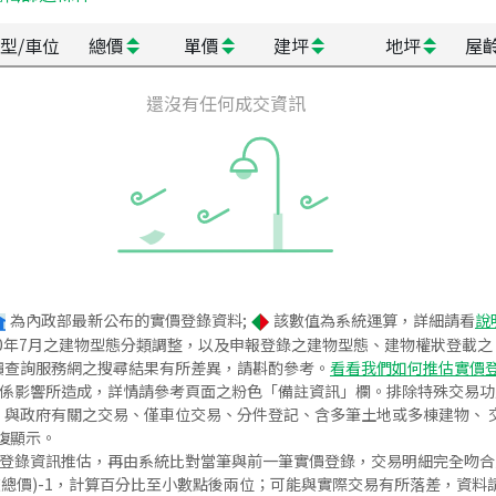
型/車位
總價
單價
建坪
地坪
屋
還沒有任何成交資訊
為內政部最新公布的實價登錄資料;
該數值為系統運算，詳細請看
說
020年7月之建物型態分類調整，以及申報登錄之建物型態、建物權狀登載
價查詢服務網之搜尋結果有所差異，請斟酌參考。
看看我們如何推估實價
關係影響所造成，詳情請參考頁面之粉色「備註資訊」欄。排除特殊交易
與政府有關之交易、僅車位交易、分件登記、含多筆土地或多棟建物、 交
復顯示。
價登錄資訊推估，再由系統比對當筆與前一筆實價登錄，交易明細完全吻
交總價)-1，計算百分比至小數點後兩位；可能與實際交易有所落差，資料