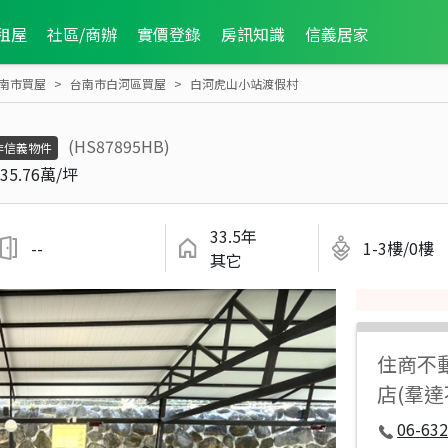
租屋
社區/商辦
實價登錄
房訊知識
信義居家
南市買屋
台南市白河區買屋
白河虎山小站渡假村
(HS87895HB)
非信義物件
35.76萬/坪
33.5年
--
1-3樓/0樓
其它
住商不
店(羣
06-632