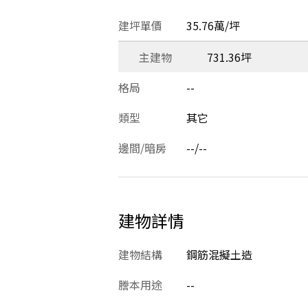
建坪單價
35.76萬/坪
主建物
731.36坪
格局
--
類型
其它
邊間/暗房
--/--
建物詳情
建物結構
鋼筋混擬土造
謄本用途
--