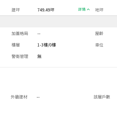
建坪
749.49坪
詳情
地坪
加蓋格局
--
屋齡
樓層
1-3樓/0樓
車位
警衛管理
無
外牆建材
--
該層戶數