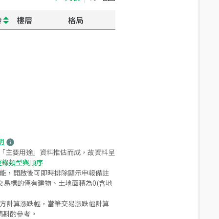
齡
樓層
格局
明
之「主要用途」資料推估而成，故資料呈
登錄類型與順序
功能，開啟後可即時排除顯示申報備註
易標的僅有建物、土地面積為0(含地
合方計算漲跌幅，當筆交易漲跌幅計算
請斟酌參考。