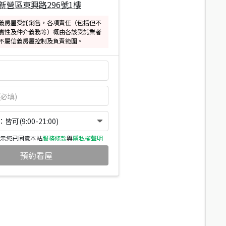
新營區東興路296號1樓
義房屋受託銷售，各項責任（包括但不
實性及仲介義務等）概由各該受託業者
不屬信義房屋控制及負責範圍。
可(9:00-21:00)
示您已同意本站
服務條款
與
隱私權聲明
預約看屋