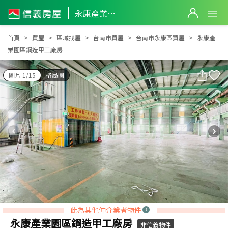
永康產業園區鋼造甲工廠房
永康產業園區鋼造甲工廠房
首頁
買屋
區域找屋
台南市買屋
台南市永康區買屋
永康產
業園區鋼造甲工廠房
圖片 1/15
格局圖
此為其他仲介業者物件
永康產業園區鋼造甲工廠房
非信義物件