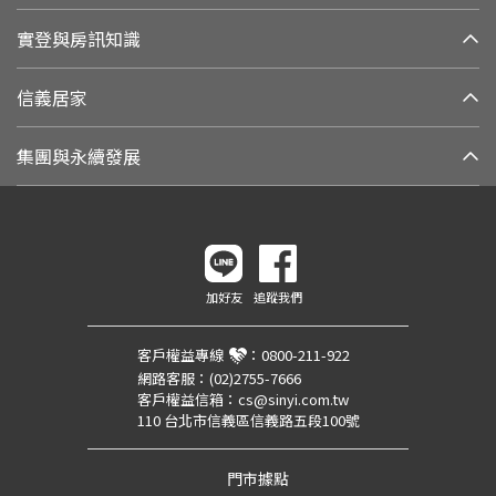
實登與房訊知識
信義居家
集團與永續發展
加好友
追蹤我們
客戶權益專線
：
0800-211-922
網路客服：
(02)2755-7666
客戶權益信箱：
cs@sinyi.com.tw
110 台北市信義區信義路五段100號
門市據點