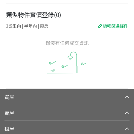
類似物件實價登錄
(
0
)
1公里內 | 半年內 | 廠房
編輯篩選條件
還沒有任何成交資訊
買屋
賣屋
租屋