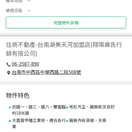
謄本用途
--
使用分區
--
完整物件詳情
住商不動產
-
台南湖美天河加盟店(翔陽廣告行
銷有限公司)
06-2587-890
台南市中西區中華西路二段508號
物件特色
近國一、國三、國八，雙面臨
地形方正、廠房狀況良好
約18米路
大面寬甲種工業地，適合各行
廠房內有貨梯、天車
業