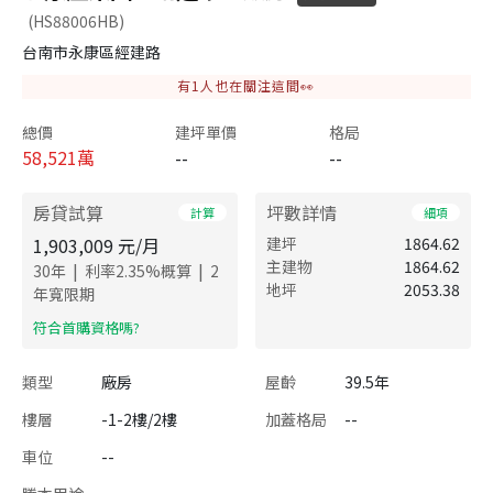
(HS88006HB)
台南市永康區經建路
有
1
人也在關注這間👀
總價
建坪單價
格局
58,521
萬
--
--
房貸試算
坪數詳情
計算
細項
1,903,009
元/月
建坪
1864.62
主建物
1864.62
|
|
30
年
利率
2.35
%概算
2
地坪
2053.38
年寬限期
​符合首購資格嗎?
類型
廠房
屋齡
39.5年
樓層
-1-2樓/2樓
加蓋格局
--
車位
--