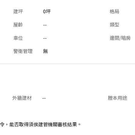
建坪
0坪
格局
屋齡
--
類型
車位
--
邊間/暗房
警衛管理
無
外牆建材
--
謄本用途
令，能否取得須俟建管機關審核結果。