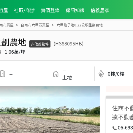
租屋
社區/商辦
實價登錄
房訊知識
信義居家
南市買屋
台南市六甲區買屋
六甲龜子港0.22公頃重劃農地
重劃農地
(HS88095HB)
非信義物件
價
1.06萬/坪
--
--
0樓/0樓
土地
住商不
達不動
06-698