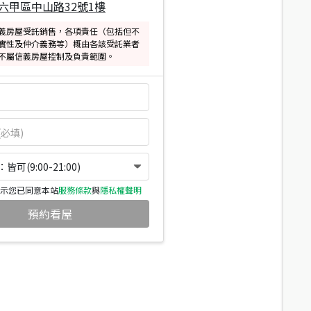
六甲區中山路32號1樓
義房屋受託銷售，各項責任（包括但不
實性及仲介義務等）概由各該受託業者
不屬信義房屋控制及負責範圍。
可(9:00-21:00)
示您已同意本站
服務條款
與
隱私權聲明
預約看屋