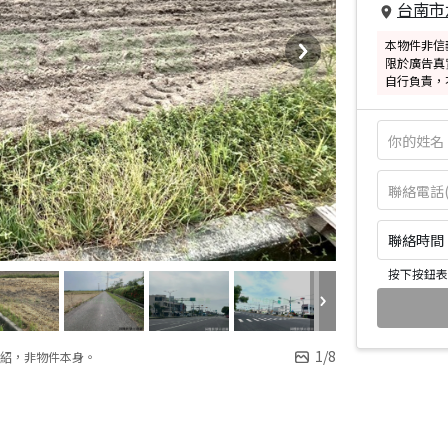
台南市
本物件非信
限於廣告真
自行負責，
聯絡時間：皆
按下按鈕表
1
/
8
紹，非物件本身。