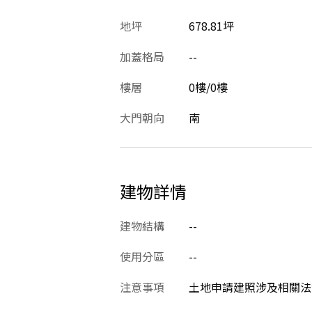
地坪
678.81坪
加蓋格局
--
樓層
0樓/0樓
大門朝向
南
建物詳情
建物結構
--
使用分區
--
注意事項
土地申請建照涉及相關法