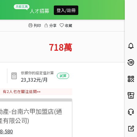
六甲龜子港0.22公頃重劃農地
人才招募
登入/註冊
列印
分享
收藏
718
萬
依據你的設定值計算
試算
23,332
元/月
有
2
人也在關注這間👀
動產
-
台南六甲加盟店(通
產有限公司)
8-580