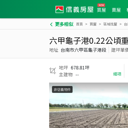
買屋
賣屋
更多相似
首頁
買屋
區域找屋
台
六甲龜子港0.22公頃
地址
台南市六甲區龜子港段
建坪單
地坪
678.81坪
主建物
--
細項
非信義物件