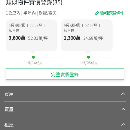
類似物件實價登錄
(
35
)
1公里內 | 半年內 | 別墅/透天
編輯篩選條件
5房3廳2衛
68.82
坪
6房2廳4衛
52.67
坪
|
|
|
|
無車位
無車位
3,600
萬
1,300
萬
52.31
萬/坪
24.68
萬/坪
115/04
成交
115/05
成交
完整實價登錄
買屋
賣屋
租屋