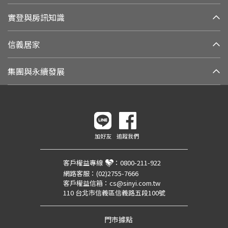
實登與房訊知識
信義居家
集團與永續發展
加好友
追蹤我們
客戶權益專線
：
0800-211-922
網路客服：
(02)2755-7666
客戶權益信箱：
cs@sinyi.com.tw
110 台北市信義區信義路五段100號
門市據點