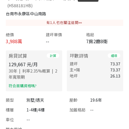
(HS88181HB)
台南市永康區中山南路
有
1
人也在關注這間👀
總價
建坪單價
格局
3,988
萬
--
7房2廳8衛
房貸試算
坪數詳情
計算
細項
129,667
元/月
建坪
73.37
主+陽
73.37
|
|
30
年
利率
2.35
%概算
2
地坪
26.13
年寬限期
​符合首購資格嗎?
類型
別墅/透天
屋齡
19.6年
樓層
1-4樓/4樓
加蓋格局
--
車位
--