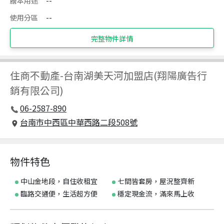
謄本用途
--
使用分區
--
完整物件詳情
住商不動產
-
台南湖美天河加盟店(翔陽廣告行
銷有限公司)
06-2587-890
台南市中西區中華西路二段508號
物件特色
中山金地段，自住收租宜
七間皆套房，屋況整齊新
臨路交通便，生活超方便
穩定現金流，滿來馬上收