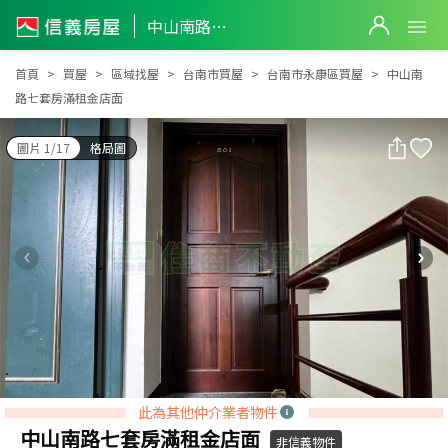
中山南路七套房滿租金店面
中山南路七套房滿租金店面
首頁
買屋
區域找屋
台南市買屋
台南市永康區買屋
中山南
路七套房滿租金店面
圖片 1/17
格局圖
此為其他仲介業者物件
中山南路七套房滿租金店面
非信義物件