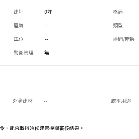
建坪
0坪
格局
屋齡
--
類型
車位
--
邊間/暗房
警衛管理
無
外牆建材
--
謄本用途
令，能否取得須俟建管機關審核結果。