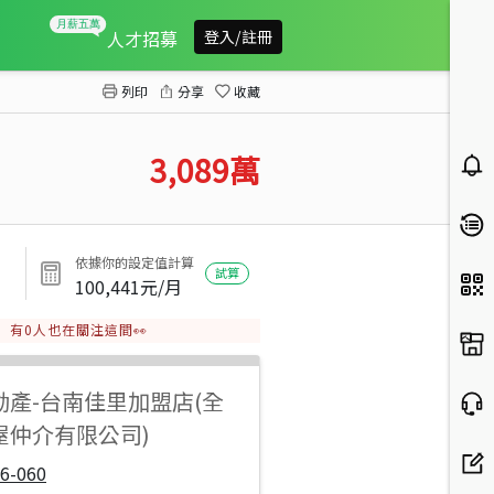
下營國小後方正建地B
人才招募
登入/註冊
列印
分享
收藏
3,089
萬
依據你的設定值計算
試算
100,441
元/月
有
0
人也在關注這間👀
動產
-
台南佳里加盟店(全
屋仲介有限公司)
6-060