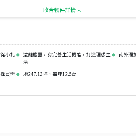
收合物件詳情
育從小扎
遠離塵囂，有完善生活機能，打造理想生
南外環
活
常採買需
地247.13坪，每坪12.5萬