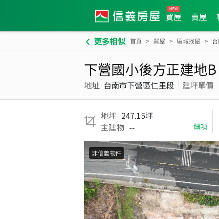
買屋
賣屋
更多相似
首頁
買屋
區域找屋
台
下營國小後方正建地B
地址
台南市下營區仁里段
建坪單價
地坪
247.15坪
主建物
--
細項
非信義物件