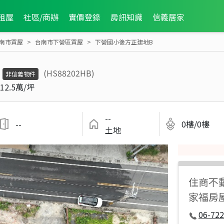
租屋
社區/商辦
實價登錄
房訊知識
信義居家
南市買屋
台南市下營區買屋
下營國小後方正建地B
(HS88202HB)
非信義物件
12.5萬/坪
--
--
0樓/0樓
土地
住商不
家福房
06-722