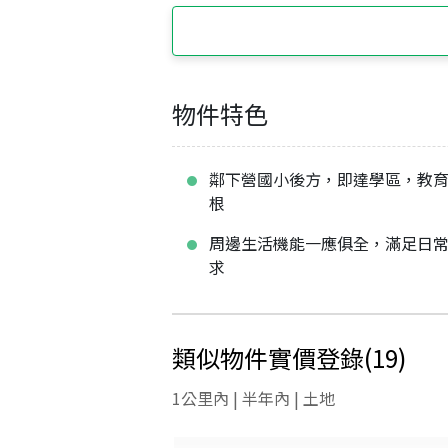
物件特色
鄰下營國小後方，即達學區，教
根
周邊生活機能一應俱全，滿足日
求
類似物件實價登錄
(
19
)
1公里內 | 半年內 | 土地