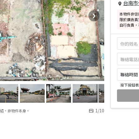
台南市
本物件非信
限於廣告真
自行負責，
聯絡時間：皆
按下按鈕表
1
/
10
紹，非物件本身。