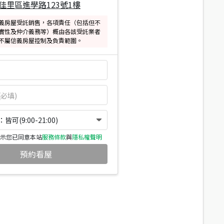
佳里區進學路123號1樓
義房屋受託銷售，各項責任（包括但不
實性及仲介義務等）概由各該受託業者
不屬信義房屋控制及負責範圍。
可(9:00-21:00)
示您已同意本站
服務條款
與
隱私權聲明
預約看屋