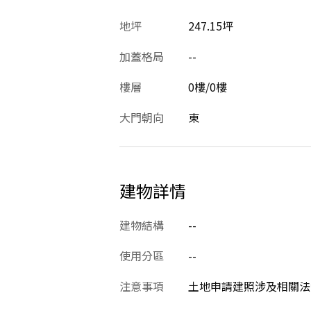
地坪
247.15坪
加蓋格局
--
樓層
0樓/0樓
大門朝向
東
建物詳情
建物結構
--
使用分區
--
注意事項
土地申請建照涉及相關法