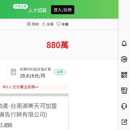
星鑽特區大空間漂亮三樓寓
人才招募
登入/註冊
列印
分享
收藏
880
萬
依據你的設定值計算
試算
28,616
元/月
有
6
人也在關注這間👀
動產
-
台南湖美天河加盟
陽廣告行銷有限公司)
7-890