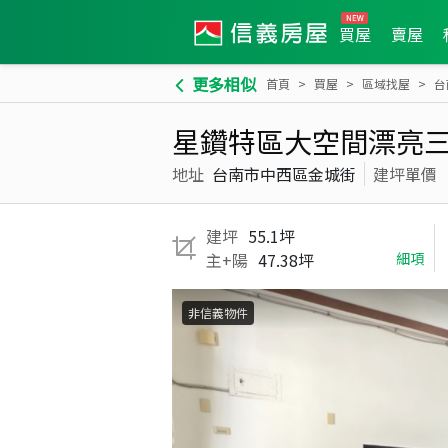
買屋
賣屋
更多相似
首頁
買屋
區域找屋
台
星鑽特區大空間漂亮
地址
台南市中西區金城街
建坪單價
建坪
55.1坪
主+陽
47.38坪
細項
非信義物件