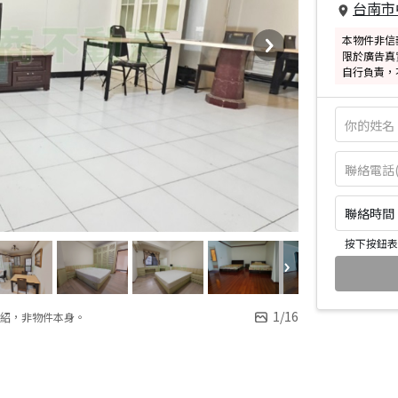
台南市
本物件非信
限於廣告真
自行負責，
聯絡時間：皆
按下按鈕表
1
/
16
紹，非物件本身。