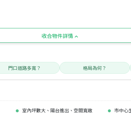
收合物件詳情
門口道路多寬？
格局為何？
室內坪數大、陽台進出、空間寬敞
市中心