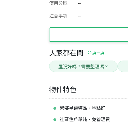
使用分區
--
注意事項
--
大家都在問
換一換
屋況好嗎？需要整理嗎？
物件特色
緊鄰星鑽特區、地點好
社區住戶單純、免管理費