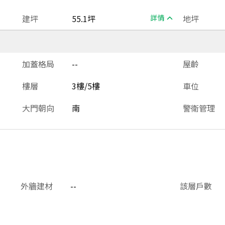
建坪
55.1坪
詳情
地坪
加蓋格局
--
屋齡
樓層
3樓/5樓
車位
大門朝向
南
警衛管理
外牆建材
--
該層戶數