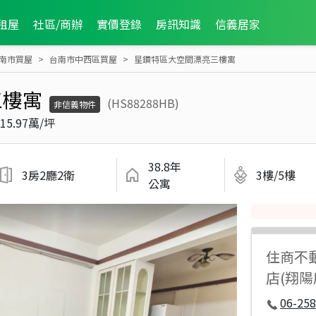
租屋
社區/商辦
實價登錄
房訊知識
信義居家
南市買屋
台南市中西區買屋
星鑽特區大空間漂亮三樓寓
三樓寓
(HS88288HB)
非信義物件
15.97萬/坪
38.8年
3房2廳2衛
3樓/5樓
公寓
住商不
店(翔
06-258