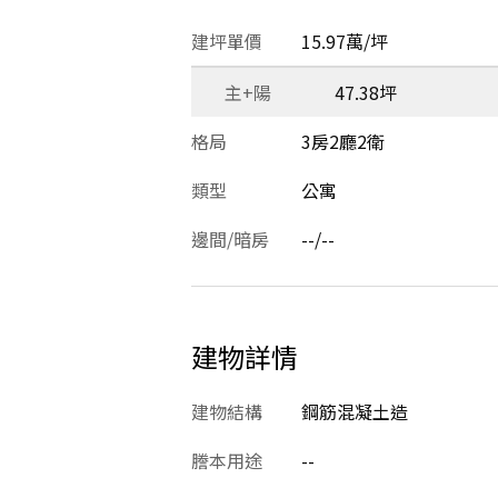
建坪單價
15.97萬/坪
主+陽
47.38坪
格局
3房2廳2衛
類型
公寓
邊間/暗房
--/--
建物詳情
建物結構
鋼筋混凝土造
謄本用途
--