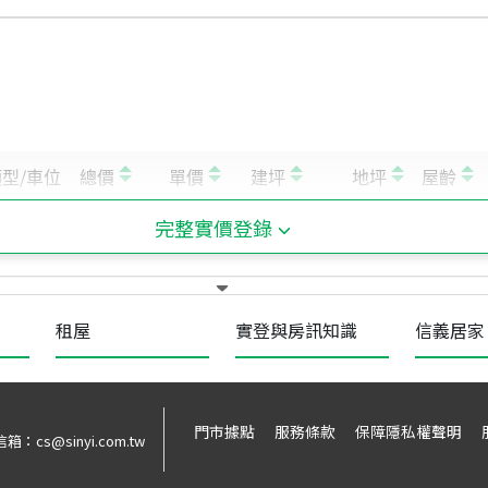
完整實價登錄
租屋
實登與房訊知識
信義居家
門市據點
服務條款
保障隱私權聲明
信箱：
cs@sinyi.com.tw