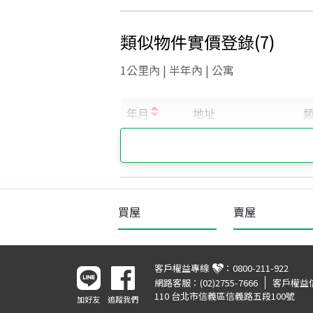
類似物件實價登錄
(
7
)
1公里內 | 半年內 | 公寓
買屋
賣屋
客戶權益專線
：
0800-211-922
網路客服：
(02)2755-7666
客戶權益
110 台北市信義區信義路五段100號
加好友
追蹤我們