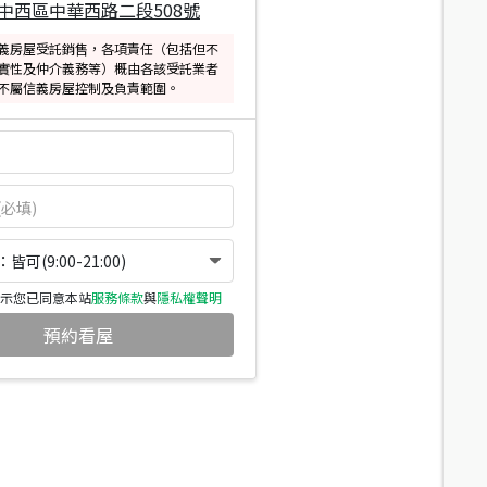
中西區中華西路二段508號
義房屋受託銷售，各項責任（包括但不
實性及仲介義務等）概由各該受託業者
不屬信義房屋控制及負責範圍。
可(9:00-21:00)
示您已同意本站
服務條款
與
隱私權聲明
預約看屋