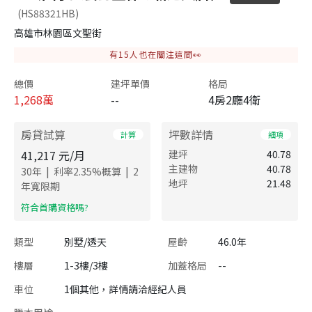
(HS88321HB)
高雄市林園區文聖街
有
15
人也在關注這間👀
總價
建坪單價
格局
1,268
萬
--
4房2廳4衛
房貸試算
坪數詳情
計算
細項
41,217
元/月
建坪
40.78
主建物
40.78
|
|
30
年
利率
2.35
%概算
2
地坪
21.48
年寬限期
​符合首購資格嗎?
類型
別墅/透天
屋齡
46.0年
樓層
1-3樓/3樓
加蓋格局
--
車位
1個其他，詳情請洽經紀人員