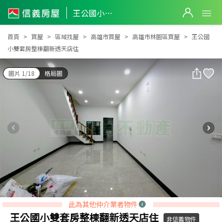
王公國小雙套房整棟翻新透天店住
王公國小雙套房整棟翻新透天店住
首頁
買屋
區域找屋
高雄市買屋
高雄市林園區買屋
王公國
小雙套房整棟翻新透天店住
圖片 1/18
格局圖
此為其他仲介業者物件
王公國小雙套房整棟翻新透天店住
非信義物件