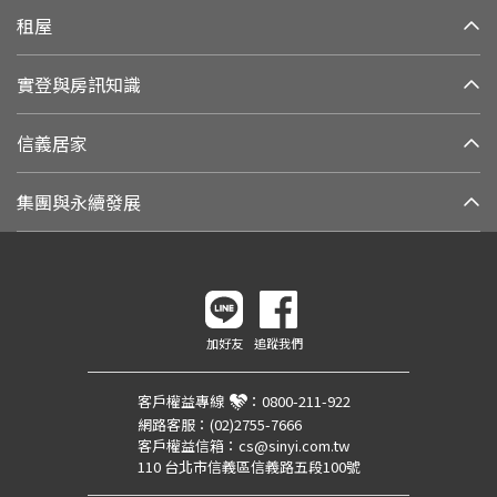
租屋
實登與房訊知識
信義居家
集團與永續發展
加好友
追蹤我們
客戶權益專線
：
0800-211-922
網路客服：
(02)2755-7666
客戶權益信箱：
cs@sinyi.com.tw
110 台北市信義區信義路五段100號