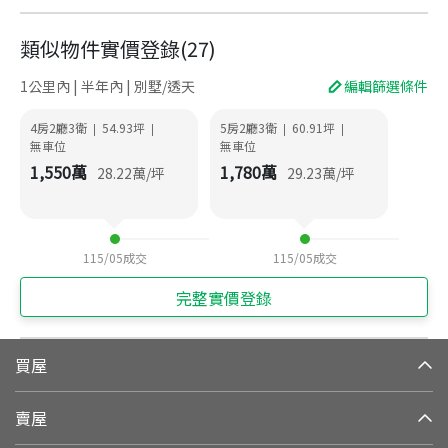
類似物件實價登錄
(
27
)
1公里內 | 半年內 | 別墅/透天
編輯篩選條件
4房2廳3衛
54.93
坪
5房2廳3衛
60.91
坪
|
|
|
|
無車位
無車位
1,550
萬
1,780
萬
28.22
萬/坪
29.23
萬/坪
115/05
成交
115/05
成交
完整實價登錄
買屋
賣屋