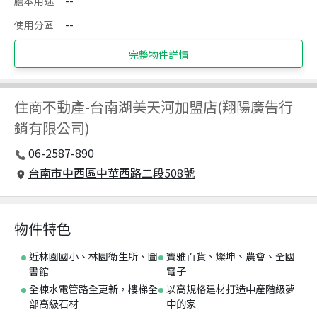
謄本用途
--
使用分區
--
完整物件詳情
住商不動產
-
台南湖美天河加盟店(翔陽廣告行
銷有限公司)
06-2587-890
台南市中西區中華西路二段508號
物件特色
近林園國小、林園衛生所、圖
寶雅百貨、燦坤、農會、全國
書館
電子
全棟水電管路全更新，樓梯全
以高規格建材打造中產階級夢
部高級石材
中的家