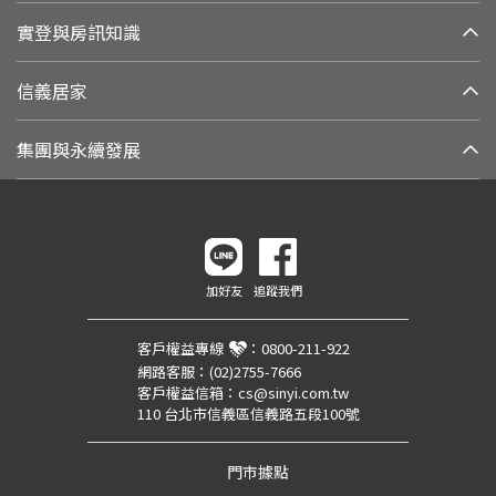
實登與房訊知識
信義居家
集團與永續發展
加好友
追蹤我們
客戶權益專線
：
0800-211-922
網路客服：
(02)2755-7666
客戶權益信箱：
cs@sinyi.com.tw
110 台北市信義區信義路五段100號
門市據點