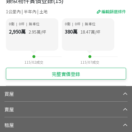
類似物件實價登錄
(
15
)
1公里內 | 半年內 | 土地
編輯篩選條件
0衛
0
坪
無車位
0衛
0
坪
無車位
|
|
|
|
2,950
萬
380
萬
2.95
萬/坪
18.47
萬/坪
115/02
成交
115/07
成交
完整實價登錄
買屋
賣屋
租屋