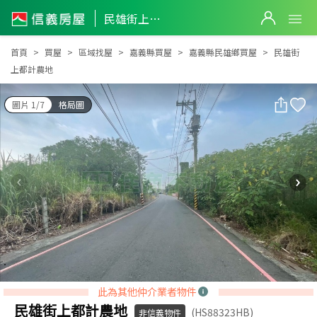
民雄街上都計農地
民雄街上都計農地
首頁
買屋
區域找屋
嘉義縣買屋
嘉義縣民雄鄉買屋
民雄街
上都計農地
圖片 1/7
格局圖
此為其他仲介業者物件
民雄街上都計農地
(HS88323HB)
非信義物件