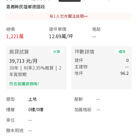
嘉義縣民雄鄉建國段
有
1
人也在關注這間👀
總價
建坪單價
格局
1,221
萬
12.69萬/坪
--
房貸試算
坪數詳情
計算
細項
39,713
元/月
建坪
0
主建物
--
|
|
30
年
利率
2.35
%概算
2
地坪
96.2
年寬限期
​符合首購資格嗎?
類型
土地
屋齡
--
樓層
0樓/0樓
加蓋格局
--
車位
--
謄本用途
--