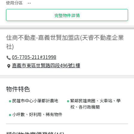
使用分區
--
完整物件詳情
住商不動產
-
嘉義世賢加盟店(天睿不動產企業
社)
05-7705-211#31998
嘉義市東區世賢路四段496號1樓
物件特色
民雄市中心小筆都計農地
緊鄰民雄商圈、火車站、學
校、各行政機關
小坪數、好利用、稀有物件