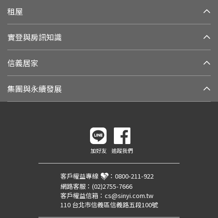
租屋
實登與房訊知識
信義居家
集團與永續發展
加好友
追蹤我們
客戶權益專線
：
0800-211-922
網路客服：
(02)2755-7666
客戶權益信箱：
cs@sinyi.com.tw
110 台北市信義區信義路五段100號