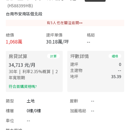
(HS88399HB)
台南市安南區佃北段
有
5
人也在關注這間👀
總價
建坪單價
格局
1,068
萬
30.18萬/坪
--
房貸試算
坪數詳情
計算
細項
34,713
元/月
建坪
0
主建物
--
|
|
30
年
利率
2.35
%概算
2
地坪
35.39
年寬限期
​符合首購資格嗎?
類型
土地
屋齡
--
樓層
0樓/0樓
加蓋格局
--
車位
--