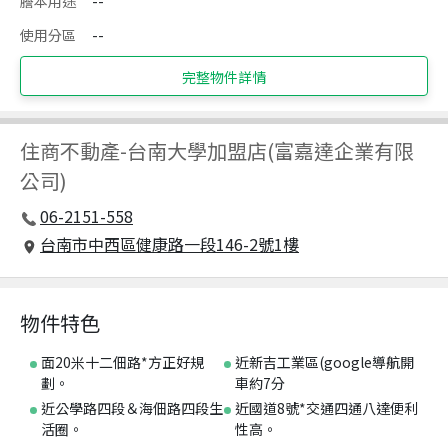
謄本用途
--
使用分區
--
完整物件詳情
住商不動產
-
台南大學加盟店(富嘉達企業有限
公司)
06-2151-558
台南市中西區健康路一段146-2號1樓
物件特色
面20米十二佃路*方正好規
近新吉工業區(google導航開
劃。
車約7分
近公學路四段＆海佃路四段生
近國道8號*交通四通八達便利
活圈。
性高。