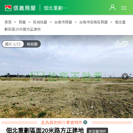
佃北重劃區面20米路方正建地
佃北重劃區面20米路方正建地
首頁
買屋
區域找屋
台南市買屋
台南市安南區買屋
佃北重
劃區面20米路方正建地
圖片 1/15
格局圖
此為其他仲介業者物件
佃北重劃區面20米路方正建地
非信義物件