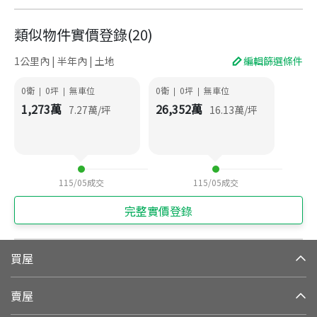
類似物件實價登錄
(
20
)
1公里內 | 半年內 | 土地
編輯篩選條件
0衛
0
坪
無車位
0衛
0
坪
無車位
|
|
|
|
1,273
萬
26,352
萬
7.27
萬/坪
16.13
萬/坪
115/05
成交
115/05
成交
完整實價登錄
買屋
賣屋