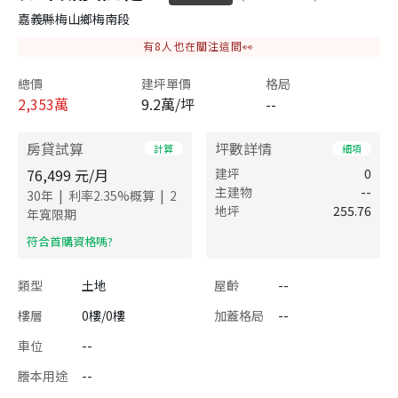
嘉義縣梅山鄉梅南段
有
8
人也在關注這間👀
總價
建坪單價
格局
2,353
萬
9.2萬/坪
--
房貸試算
坪數詳情
計算
細項
76,499
元/月
建坪
0
主建物
--
|
|
30
年
利率
2.35
%概算
2
地坪
255.76
年寬限期
​符合首購資格嗎?
類型
土地
屋齡
--
樓層
0樓/0樓
加蓋格局
--
車位
--
謄本用途
--