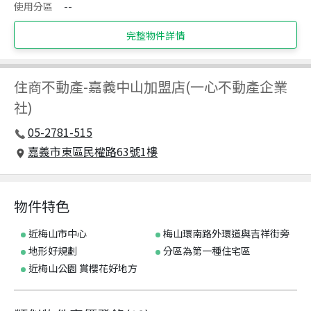
使用分區
--
完整物件詳情
住商不動產
-
嘉義中山加盟店(一心不動產企業
社)
05-2781-515
嘉義市東區民權路63號1樓
物件特色
近梅山市中心
梅山環南路外環道與吉祥街旁
地形好規劃
分區為第一種住宅區
近梅山公園 賞櫻花好地方