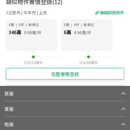
類似物件實價登錄
(
12
)
1公里內 | 半年內 | 土地
編輯篩選條件
0衛
0
坪
無車位
0衛
0
坪
無車位
|
|
|
|
346
萬
6
萬
9.99
萬/坪
4.96
萬/坪
115/03
成交
115/06
成交
完整實價登錄
買屋
賣屋
租屋