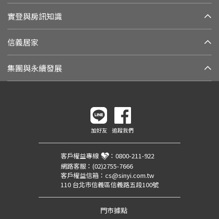
實登與房訊知識
信義居家
集團與永續發展
加好友
追蹤我們
客戶權益專線
：
0800-211-922
網路客服：
(02)2755-7666
客戶權益信箱：
cs@sinyi.com.tw
110 台北市信義區信義路五段100號
門市據點