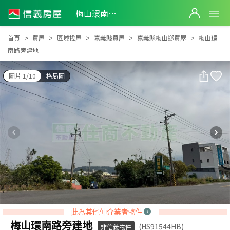
梅山環南路旁建地
梅山環南路旁建地
首頁
買屋
區域找屋
嘉義縣買屋
嘉義縣梅山鄉買屋
梅山環
南路旁建地
圖片 1/10
格局圖
此為其他仲介業者物件
梅山環南路旁建地
(HS91544HB)
非信義物件