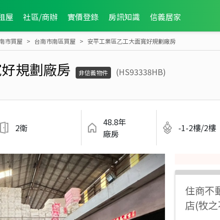
租屋
社區/商辦
實價登錄
房訊知識
信義居家
南市買屋
台南市南區買屋
安平工業區乙工大面寬好規劃廠房
寬好規劃廠房
(HS93338HB)
非信義物件
48.8年
2衛
-1-2樓/2樓
廠房
住商不
店(牧