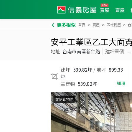
買屋
賣屋
更多相似
首頁
買屋
區域找屋
台
安平工業區乙工大面
地址
台南市南區新仁路
建坪單價
--
建坪
539.82坪
/ 地坪
899.33
坪
主建物
539.82坪
細項
非信義物件