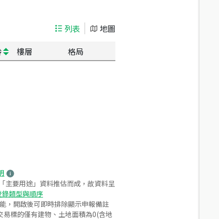
列表
地圖
齡
樓層
格局
明
之「主要用途」資料推估而成，故資料呈
登錄類型與順序
功能，開啟後可即時排除顯示申報備註
易標的僅有建物、土地面積為0(含地