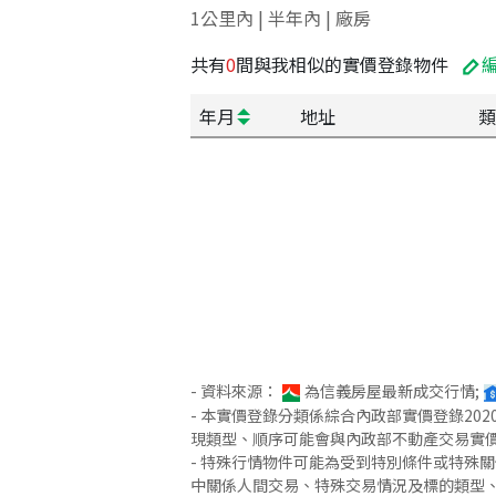
1公里內 | 半年內 | 廠房
共有
0
間與我相似的實價登錄物件
年月
地址
類
- 資料來源：
為信義房屋最新成交行情;
- 本實價登錄分類係綜合內政部實價登錄2
現類型、順序可能會與內政部不動產交易實
- 特殊行情物件可能為受到特別條件或特殊
中關係人間交易、特殊交易情況及標的類型、