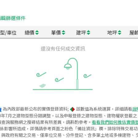
編輯篩選條件
型/車位
總價
單價
建坪
地坪
屋
還沒有任何成交資訊
為內政部最新公布的實價登錄資料;
該數值為系統運算，詳細請看
說
020年7月之建物型態分類調整，以及申報登錄之建物型態、建物權狀登載
價查詢服務網之搜尋結果有所差異，請斟酌參考。
看看我們如何推估實價
關係影響所造成，詳情請參考頁面之粉色「備註資訊」欄。排除特殊交易
與政府有關之交易、僅車位交易、分件登記、含多筆土地或多棟建物、 交