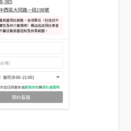
8-585
中西區大同路一段198號
義房屋受託銷售，各項責任（包括但不
實性及仲介義務等）概由各該受託業者
不屬信義房屋控制及負責範圍。
可(9:00-21:00)
示您已同意本站
服務條款
與
隱私權聲明
預約看屋