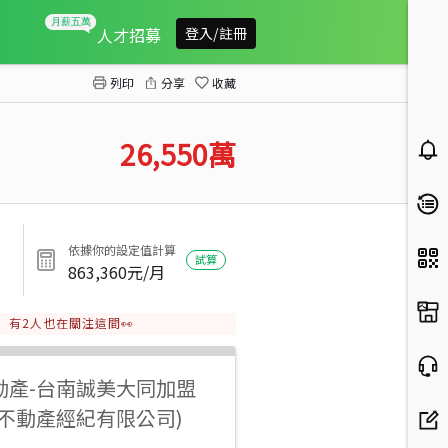
安平工業區乙工大面寬好規劃廠房
人才招募
登入/註冊
列印
分享
收藏
26,550
萬
依據你的設定值計算
試算
863,360
元/月
有
2
人也在關注這間👀
動產
-
台南誠美大同加盟
之不動產經紀有限公司)