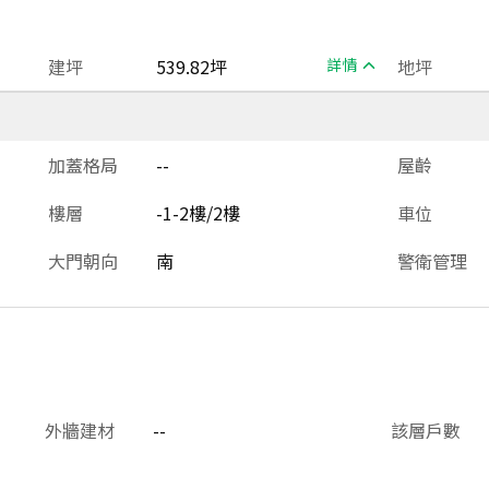
建坪
539.82坪
詳情
地坪
加蓋格局
--
屋齡
樓層
-1-2樓/2樓
車位
大門朝向
南
警衛管理
外牆建材
--
該層戶數