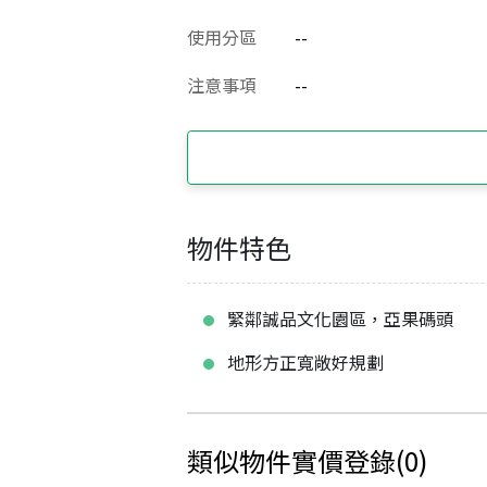
使用分區
--
注意事項
--
物件特色
緊鄰誠品文化園區，亞果碼頭
地形方正寬敞好規劃
類似物件實價登錄
(
0
)