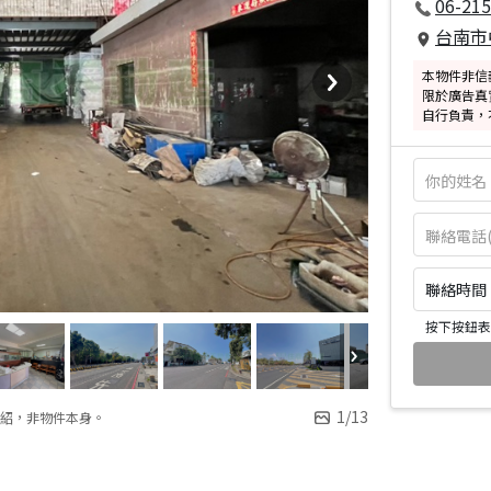
06-215
台南市
本物件非信
限於廣告真
自行負責，
聯絡時間：皆
按下按鈕表
1
/
13
紹，非物件本身。