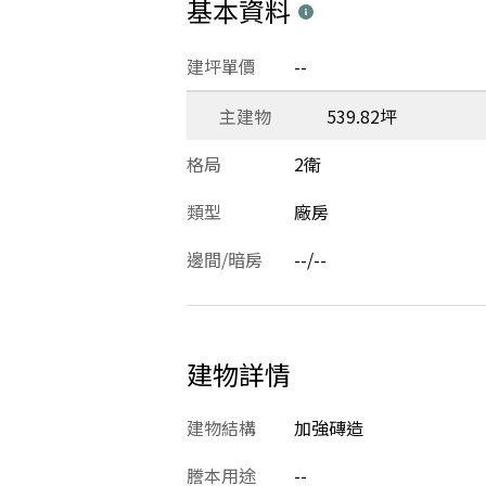
基本資料
建坪單價
--
主建物
539.82坪
格局
2衛
類型
廠房
邊間/暗房
--/--
建物詳情
建物結構
加強磚造
謄本用途
--