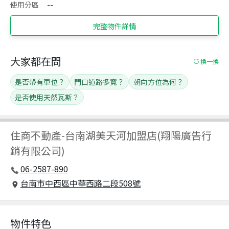
使用分區
--
完整物件詳情
大家都在問
換一換
是否帶有車位？
門口道路多寬？
朝向方位為何？
是否使用天然瓦斯？
住商不動產
-
台南湖美天河加盟店(翔陽廣告行
銷有限公司)
06-2587-890
台南市中西區中華西路二段508號
物件特色