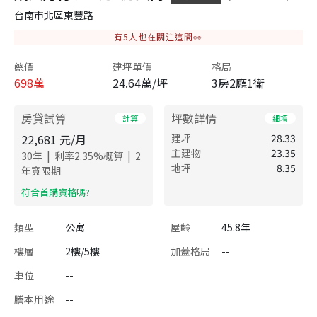
台南市北區東豐路
有
5
人也在關注這間👀
總價
建坪單價
格局
698
萬
24.64萬/坪
3房2廳1衛
房貸試算
坪數詳情
計算
細項
22,681
元/月
建坪
28.33
主建物
23.35
|
|
30
年
利率
2.35
%概算
2
地坪
8.35
年寬限期
​符合首購資格嗎?
類型
公寓
屋齡
45.8年
樓層
2樓/5樓
加蓋格局
--
車位
--
謄本用途
--