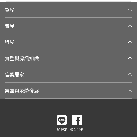
買屋
賣屋
租屋
實登與房訊知識
信義居家
集團與永續發展
加好友
追蹤我們