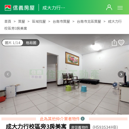
成大力行校區旁3房美寓
成大力行校區旁3房美寓
首頁
買屋
區域找屋
台南市買屋
台南市北區買屋
成大力行
校區旁3房美寓
圖片 1/14
格局圖
此為其他仲介業者物件
成大力行校區旁3房美寓
(HS93534HB)
非信義物件