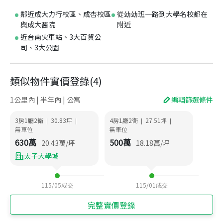
鄰近成大力行校區、成杏校區
從幼幼班一路到大學名校都在
與成大醫院
附近
近台南火車站、3大百貨公
司、3大公園
類似物件實價登錄
(
4
)
1公里內 | 半年內 | 公寓
編輯篩選條件
3房1廳2衛
30.83
坪
4房1廳2衛
27.51
坪
|
|
|
|
無車位
無車位
630
萬
500
萬
20.43
萬/坪
18.18
萬/坪
太子大學城
115/05
成交
115/01
成交
完整實價登錄