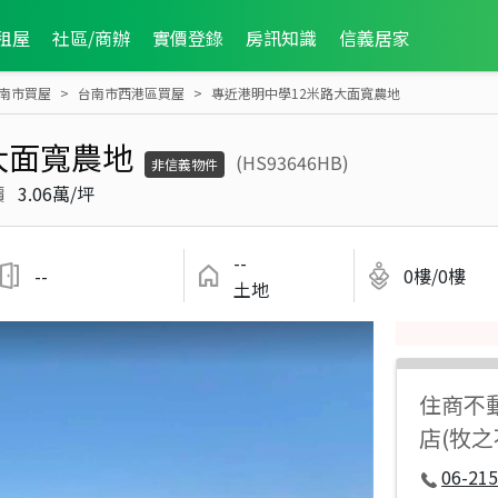
租屋
社區/商辦
實價登錄
房訊知識
信義居家
南市買屋
台南市西港區買屋
專近港明中學12米路大面寬農地
大面寬農地
(HS93646HB)
非信義物件
價
3.06萬/坪
--
--
0樓/0樓
土地
住商不
店(牧
06-215