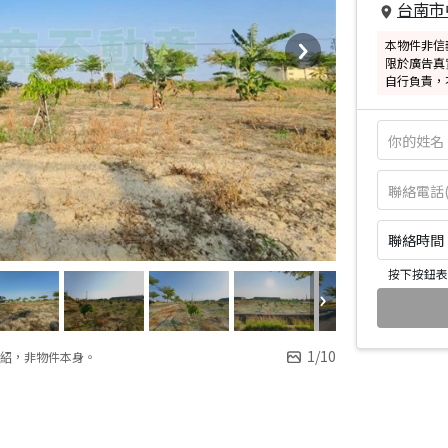
台南市
本物件非信
限於廣告真
自行負責，
聯絡時間：皆
按下按鈕表
1
/
10
紹，非物件本身。