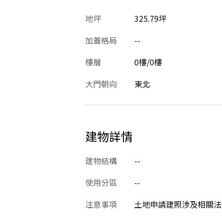
地坪
325.79坪
加蓋格局
--
樓層
0樓/0樓
大門朝向
東北
建物詳情
建物結構
--
使用分區
--
注意事項
土地申請建照涉及相關法