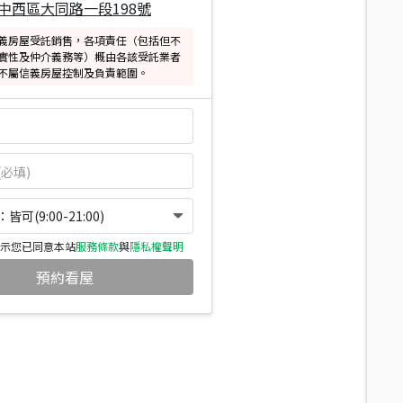
中西區大同路一段198號
義房屋受託銷售，各項責任（包括但不
實性及仲介義務等）概由各該受託業者
不屬信義房屋控制及負責範圍。
可(9:00-21:00)
示您已同意本站
服務條款
與
隱私權聲明
預約看屋