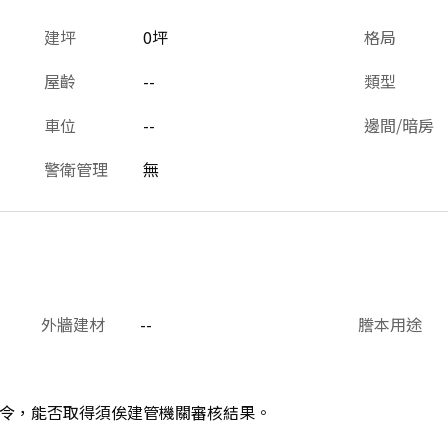
建坪
0坪
格局
屋齡
--
類型
車位
--
邊間/暗房
警衛管理
無
外牆建材
--
謄本用途
令，能否取得須俟建管機關審核結果。