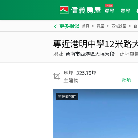
買屋
賣屋
更多相似
首頁
買屋
區域找屋
台
專近港明中學12米路
地址
台南市西港區大塭寮段
建坪單
地坪
325.79坪
主建物
--
細項
非信義物件