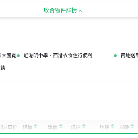
收合物件詳情
米大面寬
近港明中學，西港衣食住行便利
買地送
就談