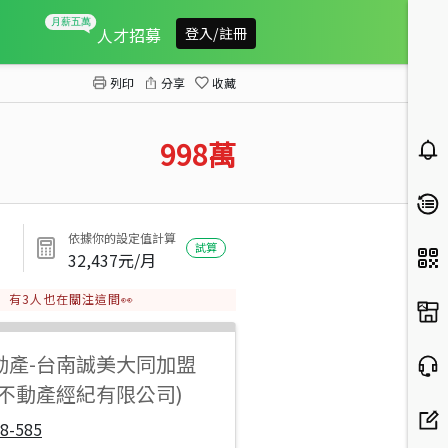
專近港明中學12米路大面寬農地
人才招募
登入/註冊
列印
分享
收藏
998
萬
依據你的設定值計算
試算
32,437
元/月
有
3
人也在關注這間👀
動產
-
台南誠美大同加盟
之不動產經紀有限公司)
8-585