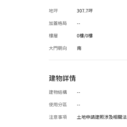
地坪
307.7坪
加蓋格局
--
樓層
0樓/0樓
大門朝向
南
建物詳情
建物結構
--
使用分區
--
注意事項
土地申請建照涉及相關法