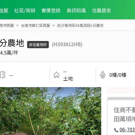
租屋
社區/商辦
實價登錄
房訊知識
信義居家
南市買屋
台南市歸仁區買屋
近沙崙特區86崙頂段1分農地
1分農地
(HS93812HB)
非信義物件
4.5萬/坪
--
--
0樓/0樓
土地
住商不
田萬頃
06-70