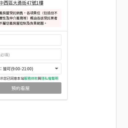
中西區大勇街47號1樓
義房屋受託銷售，各項責任（包括但不
實性及仲介義務等）概由各該受託業者
不屬信義房屋控制及負責範圍。
可(9:00-21:00)
示您已同意本站
服務條款
與
隱私權聲明
預約看屋