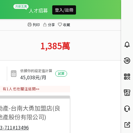
近沙崙特區86崙頂段1分農地
人才招募
登入/註冊
列印
分享
收藏
1,385
萬
依據你的設定值計算
試算
45,038
元/月
有
1
人也在關注這間👀
動產
-
台南大勇加盟店(良
地產股份有限公司)
33-711#13496