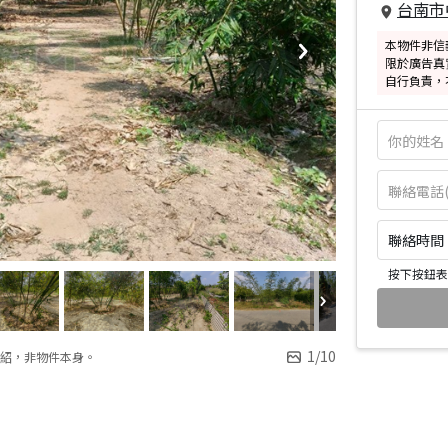
台南市
本物件非信
限於廣告真
自行負責，
聯絡時間：皆
按下按鈕表
1
/
10
紹，非物件本身。