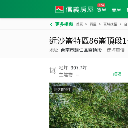
買屋
賣屋
更多相似
首頁
買屋
區域找屋
台
近沙崙特區86崙頂段
地址
台南市歸仁區崙頂段
建坪單價
地坪
307.7坪
主建物
--
細項
非信義物件