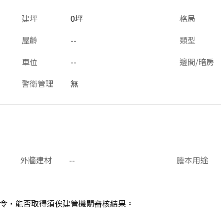
建坪
0坪
格局
屋齡
--
類型
車位
--
邊間/暗房
警衛管理
無
外牆建材
--
謄本用途
令，能否取得須俟建管機關審核結果。