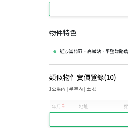
物件特色
近沙崙特區、高鐵站，平整臨路
類似物件實價登錄
(
10
)
1公里內 | 半年內 | 土地