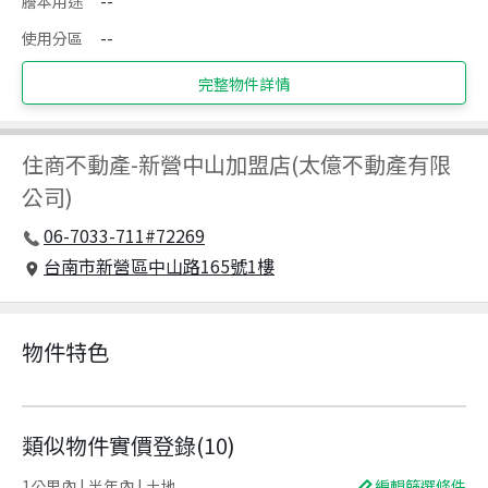
謄本用途
--
使用分區
--
完整物件詳情
住商不動產
-
新營中山加盟店(太億不動產有限
公司)
06-7033-711#72269
台南市新營區中山路165號1樓
物件特色
類似物件實價登錄
(
10
)
1公里內 | 半年內 | 土地
編輯篩選條件