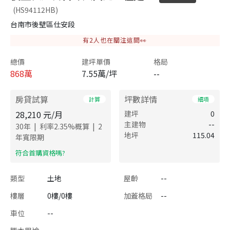
(HS94112HB)
台南市後壁區仕安段
有
2
人也在關注這間👀
總價
建坪單價
格局
868
萬
7.55萬/坪
--
房貸試算
坪數詳情
計算
細項
28,210
元/月
建坪
0
主建物
--
|
|
30
年
利率
2.35
%概算
2
地坪
115.04
年寬限期
​符合首購資格嗎?
類型
土地
屋齡
--
樓層
0樓/0樓
加蓋格局
--
車位
--