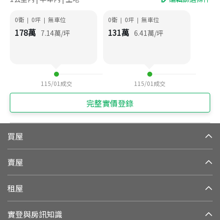
0衛
0
坪
無車位
0衛
0
坪
無車位
|
|
|
|
178
萬
131
萬
7.14
萬/坪
6.41
萬/坪
115/01
成交
115/01
成交
完整實價登錄
買屋
賣屋
租屋
實登與房訊知識