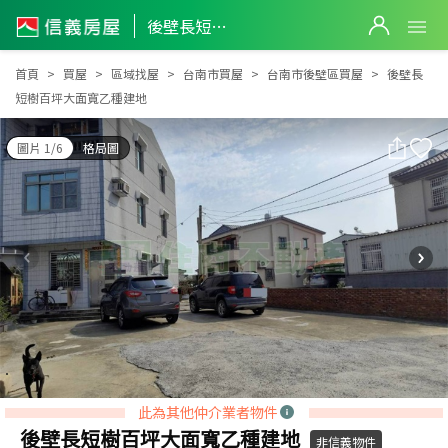
後壁長短樹百坪大面寬乙種建地
後壁長短樹百坪大面寬乙種建地
首頁
買屋
區域找屋
台南市買屋
台南市後壁區買屋
後壁長
短樹百坪大面寬乙種建地
圖片 1/6
格局圖
此為其他仲介業者物件
後壁長短樹百坪大面寬乙種建地
非信義物件