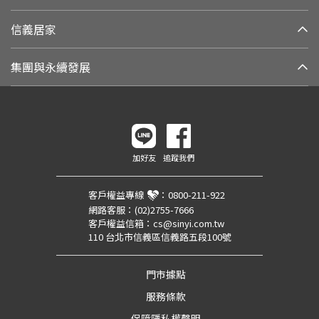
信義居家
集團與永續發展
加好友
追蹤我們
客戶權益專線
：
0800-211-922
網路客服：
(02)2755-7666
客戶權益信箱：
cs@sinyi.com.tw
110 台北市信義區信義路五段100號
門市據點
服務條款
保障隱私權聲明