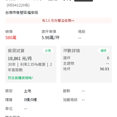
(HS94122HB)
台南市後壁區福安段
有
2
人也在關注這間👀
總價
建坪單價
格局
580
萬
5.98萬/坪
--
房貸試算
坪數詳情
計算
細項
18,861
元/月
建坪
0
主建物
--
|
|
30
年
利率
2.35
%概算
2
地坪
96.93
年寬限期
​符合首購資格嗎?
類型
土地
屋齡
--
樓層
0樓/0樓
加蓋格局
--
車位
--