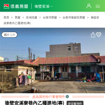
後壁安溪寮巷內乙種建地(專)
後壁安溪寮巷內乙種建地(專)
首頁
買屋
區域找屋
台南市買屋
台南市後壁區買屋
後壁安
溪寮巷內乙種建地(專)
圖片 1/9
此為其他仲介業者物件
後壁安溪寮巷內乙種建地(專)
非信義物件