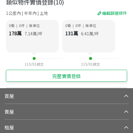
類似物件實價登錄
(
10
)
1公里內 | 半年內 | 土地
編輯篩選條件
0衛
0
坪
無車位
0衛
0
坪
無車位
|
|
|
|
178
萬
131
萬
7.14
萬/坪
6.41
萬/坪
115/01
成交
115/01
成交
完整實價登錄
買屋
賣屋
租屋