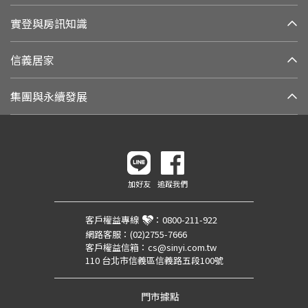
實登與房訊知識
信義居家
集團與永續發展
加好友
追蹤我們
客戶權益專線
：
0800-211-922
網路客服：
(02)2755-7666
客戶權益信箱：
cs@sinyi.com.tw
110 台北市信義區信義路五段100號
門市據點