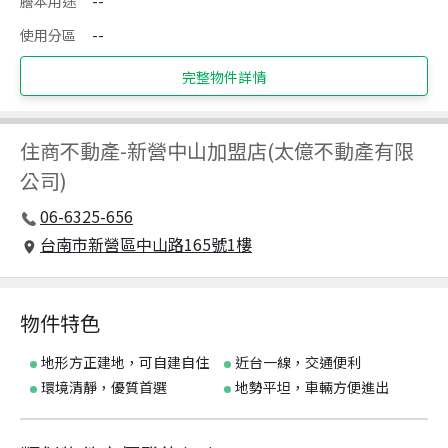
謄本用途
--
使用分區
--
完整物件詳情
住商不動產
-
新營中山加盟店(太億不動產有限
公司)
06-6325-656
台南市新營區中山路165號1樓
物件特色
地形方正建地，可自建自住
近台一線，交通便利
環境清靜，優質首選
地勢平坦，車輛方便進出