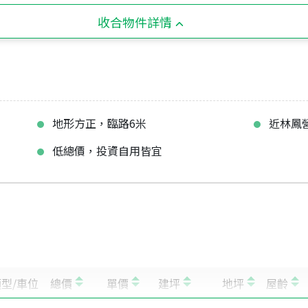
收合物件詳情
地形方正，臨路6米
近林鳳
低總價，投資自用皆宜