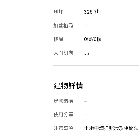
地坪
326.7坪
加蓋格局
--
樓層
0樓/0樓
大門朝向
北
建物詳情
建物結構
--
使用分區
--
注意事項
土地申請建照涉及相關法