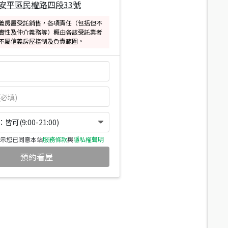
安平區民權路四段33號
義房屋受託銷售，各項責任（包括但不
實性及仲介義務等）概由各該受託業者
不屬信義房屋控制及負責範圍。
可(9:00-21:00)
示您已同意本站
服務條款
與
隱私權聲明
預約看屋