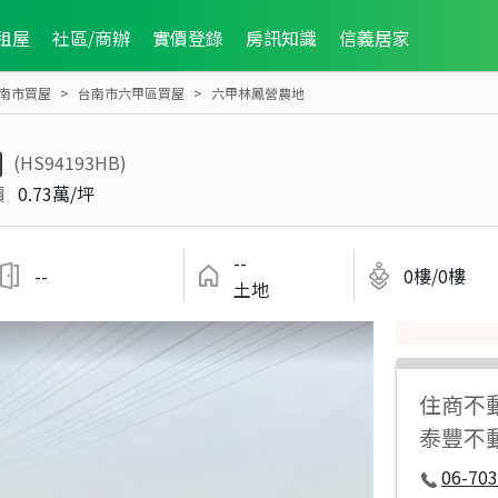
租屋
社區/商辦
實價登錄
房訊知識
信義居家
南市買屋
台南市六甲區買屋
六甲林鳳營農地
(HS94193HB)
價
0.73萬/坪
--
--
0樓/0樓
土地
住商不
泰豐不
06-70