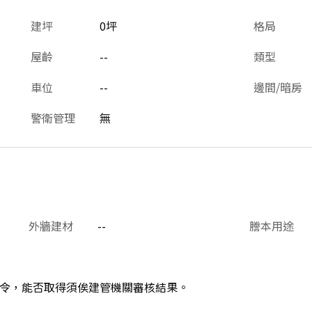
建坪
0坪
格局
屋齡
--
類型
車位
--
邊間/暗房
警衛管理
無
外牆建材
--
謄本用途
令，能否取得須俟建管機關審核結果。