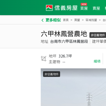
買屋
賣屋
更多相似
首頁
買屋
區域找屋
台
六甲林鳳營農地
非信義物件
地址
台南市六甲區林鳳營段
建坪單
地坪
326.7坪
主建物
--
細項
非信義物件