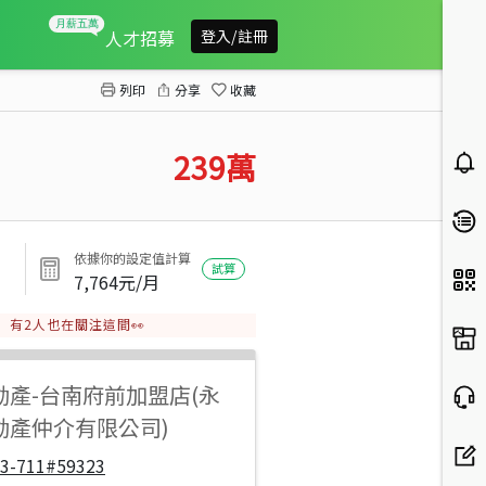
六甲林鳳營農地
人才招募
登入/註冊
列印
分享
收藏
239
萬
依據你的設定值計算
試算
7,764
元/月
有
2
人也在關注這間👀
動產
-
台南府前加盟店(永
動產仲介有限公司)
33-711#59323