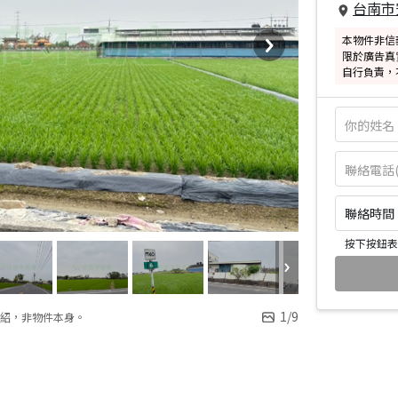
台南市
本物件非信
限於廣告真
自行負責，
聯絡時間：皆
按下按鈕表
1
/
9
紹，非物件本身。