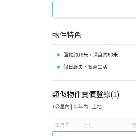
物件特色
面寬約18米，深度約60米
假日農夫，愜意生活
類似物件實價登錄
(
1
)
1公里內 | 半年內 | 土地