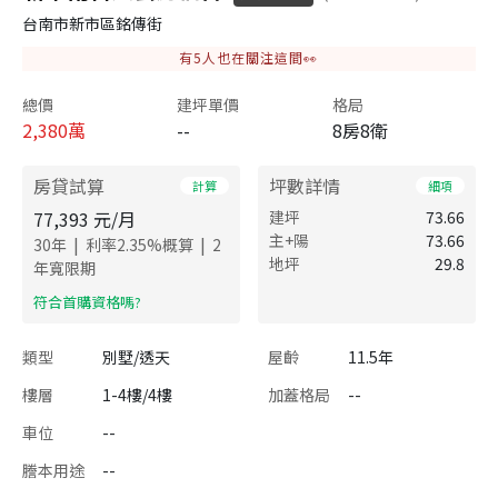
台南市新市區銘傳街
有
5
人也在關注這間👀
總價
建坪單價
格局
2,380
萬
--
8房8衛
房貸試算
坪數詳情
計算
細項
77,393
元/月
建坪
73.66
主+陽
73.66
|
|
30
年
利率
2.35
%概算
2
地坪
29.8
年寬限期
​符合首購資格嗎?
類型
別墅/透天
屋齡
11.5年
樓層
1-4樓/4樓
加蓋格局
--
車位
--
謄本用途
--