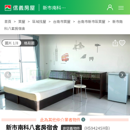
新市南科八套房宿舍
新市南科八套房宿舍
首頁
買屋
區域找屋
台南市買屋
台南市新市區買屋
新市南
科八套房宿舍
圖片 1/8
格局圖
此為其他仲介業者物件
新市南科八套房宿舍
(HS94245HB)
非信義物件