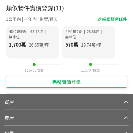
類似物件實價登錄
(
11
)
1公里內 | 半年內 | 別墅/透天
編輯篩選條件
4房2廳5衛
63.78
坪
4房1廳2衛
28.88
坪
|
|
|
|
無車位
無車位
1,700
萬
570
萬
26.65
萬/坪
19.74
萬/坪
115/05
成交
115/07
成交
完整實價登錄
買屋
賣屋