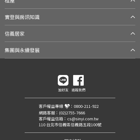
租屋
實登與房訊知識
信義居家
集團與永續發展
加好友
追蹤我們
客戶權益專線
：
0800-211-922
網路客服：
(02)2755-7666
客戶權益信箱：
cs@sinyi.com.tw
110 台北市信義區信義路五段100號