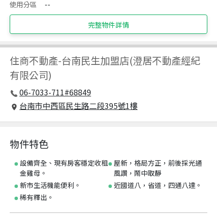
使用分區
--
完整物件詳情
住商不動產
-
台南民生加盟店(澄居不動產經紀
有限公司)
06-7033-711#68849
台南市中西區民生路二段395號1樓
物件特色
設備齊全、現有房客穩定收租
屋新，格局方正，前後採光通
金雞母。
風讚，鬧中取靜
新市生活機能便利。
近國道八，省道，四通八達。
稀有釋出。