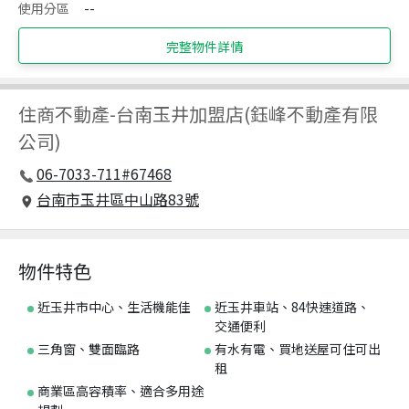
使用分區
--
完整物件詳情
住商不動產
-
台南玉井加盟店(鈺峰不動產有限
公司)
06-7033-711#67468
台南市玉井區中山路83號
物件特色
近玉井市中心、生活機能佳
近玉井車站、84快速道路、
交通便利
三角窗、雙面臨路
有水有電、買地送屋可住可出
租
商業區高容積率、適合多用途