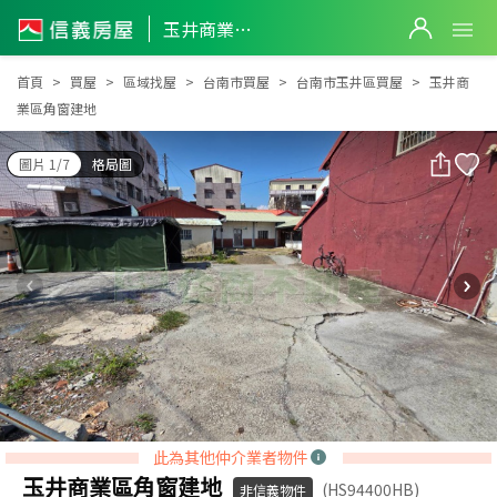
玉井商業區角窗建地
玉井商業區角窗建地
首頁
買屋
區域找屋
台南市買屋
台南市玉井區買屋
玉井商
業區角窗建地
圖片 1/7
格局圖
此為其他仲介業者物件
玉井商業區角窗建地
(HS94400HB)
非信義物件