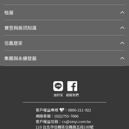
租屋
實登與房訊知識
信義居家
集團與永續發展
加好友
追蹤我們
客戶權益專線
：
0800-211-922
網路客服：
(02)2755-7666
客戶權益信箱：
cs@sinyi.com.tw
110 台北市信義區信義路五段100號