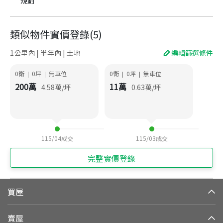
規劃
類似物件實價登錄
(
5
)
1公里內 | 半年內 | 土地
編輯篩選條件
0衛
0
坪
無車位
0衛
0
坪
無車位
|
|
|
|
200
萬
11
萬
4.58
萬/坪
0.63
萬/坪
115/04
成交
115/03
成交
完整實價登錄
買屋
賣屋