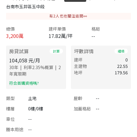
台南市玉井區玉中段
有
2
人也在關注這間👀
總價
建坪單價
格局
3,200
萬
17.82萬/坪
--
房貸試算
坪數詳情
計算
細項
104,058
元/月
建坪
0
主建物
22.55
|
|
30
年
利率
2.35
%概算
2
地坪
179.56
年寬限期
​符合首購資格嗎?
類型
土地
屋齡
--
樓層
0樓/0樓
加蓋格局
--
車位
--
謄本用途
--