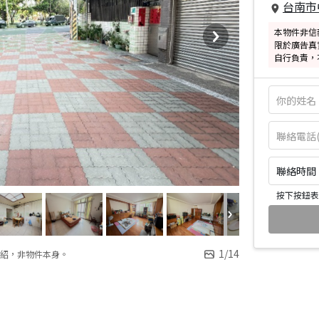
台南市
本物件非信
限於廣告真
自行負責，
聯絡時間：皆
按下按鈕表
1
/
14
紹，非物件本身。