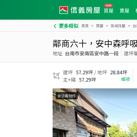
買屋
賣屋
更多相似
首頁
買屋
區域找屋
台
鄰商六十，安中森呼
地址
台南市安南區安中路一段
建坪
建坪
57.29坪
/ 地坪
28.84坪
主+陽
57.29坪
細項
非信義物件