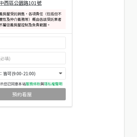
中西區公園路101號
義房屋受託銷售，各項責任（包括但不
實性及仲介義務等）概由各該受託業者
不屬信義房屋控制及負責範圍。
可(9:00-21:00)
示您已同意本站
服務條款
與
隱私權聲明
預約看屋