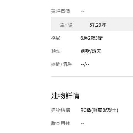
建坪單價
--
主+陽
57.29坪
格局
6房2廳3衛
類型
別墅/透天
邊間/暗房
--/--
建物詳情
建物結構
RC造(鋼筋混凝土)
謄本用途
--