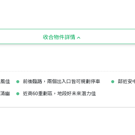
收合物件詳情
通風佳
前後臨路，兩個出入口皆可規劃停車
鄰近安
純清幽
近商60重劃區，地段好未來潛力佳