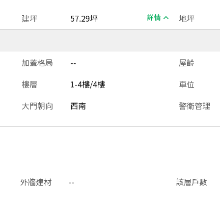
建坪
57.29坪
詳情
地坪
加蓋格局
--
屋齡
樓層
1-4樓/4樓
車位
大門朝向
西南
警衛管理
外牆建材
--
該層戶數