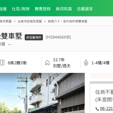
租屋
社區/商辦
實價登錄
房訊知識
信義居家
南市買屋
台南市安南區買屋
鄰商六十，安中森呼吸雙車墅
吸雙車墅
(HS94406HB)
非信義物件
單價
--
32.7年
6房2廳3衛
1-4樓/4樓
別墅/透天
住商不
(禾意開
06-221