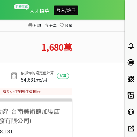
鄰商六十，安中森呼吸雙車墅
人才招募
登入/註冊
列印
分享
收藏
1,680
萬
依據你的設定值計算
試算
54,631
元/月
有
3
人也在關注這間👀
動產
-
台南美術館加盟店
發有限公司)
8-181