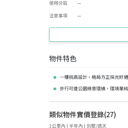
使用分區
--
注意事項
--
物件特色
一樓挑高設計，格局方正採光好
步行可達公園綠意環繞，環境單
類似物件實價登錄
(
27
)
1公里內 | 半年內 | 別墅/透天