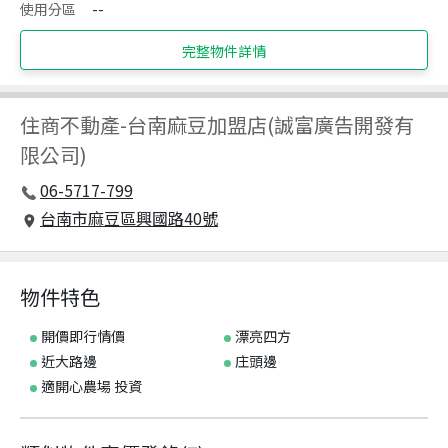
使用分區
--
完整物件詳情
住商不動產
-
台南麻豆加盟店(誠富廣告開發有
限公司)
06-5717-799
台南市麻豆區興國路40號
物件特色
開價即行情價
漂亮四方
近大路邊
庄頭邊
適開心農場 投資