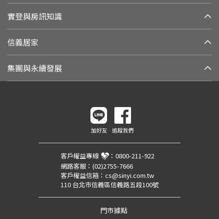
實登與房訊知識
信義居家
集團與永續發展
加好友
追蹤我們
客戶權益專線
：
0800-211-922
網路客服：
(02)2755-7666
客戶權益信箱：
cs@sinyi.com.tw
110 台北市信義區信義路五段100號
門市據點