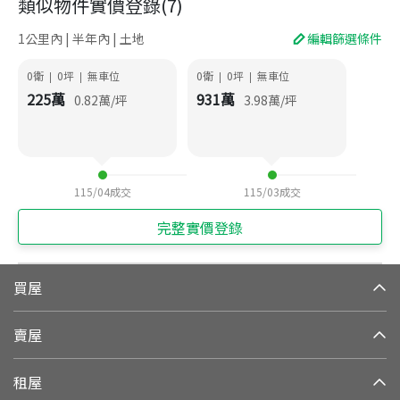
類似物件實價登錄
(
7
)
1公里內 | 半年內 | 土地
編輯篩選條件
0衛
0
坪
無車位
0衛
0
坪
無車位
|
|
|
|
225
萬
931
萬
0.82
萬/坪
3.98
萬/坪
115/04
成交
115/03
成交
完整實價登錄
買屋
賣屋
租屋