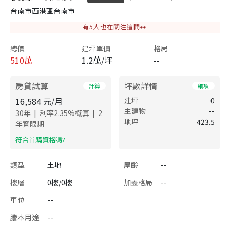
台南市西港區台南市
有
5
人也在關注這間👀
總價
建坪單價
格局
510
萬
1.2萬/坪
--
房貸試算
坪數詳情
計算
細項
16,584
元/月
建坪
0
主建物
--
|
|
30
年
利率
2.35
%概算
2
地坪
423.5
年寬限期
​符合首購資格嗎?
類型
土地
屋齡
--
樓層
0樓/0樓
加蓋格局
--
車位
--
謄本用途
--