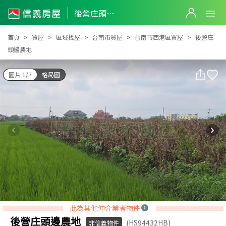
後營庄頭邊農地
後營庄頭邊農地
首頁
買屋
區域找屋
台南市買屋
台南市西港區買屋
後營庄
頭邊農地
圖片 1/7
格局圖
此為其他仲介業者物件
後營庄頭邊農地
(HS94432HB)
非信義物件