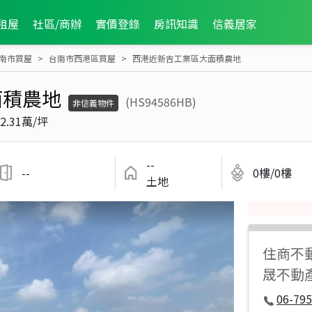
租屋
社區/商辦
實價登錄
房訊知識
信義居家
南市買屋
台南市西港區買屋
西港近新吉工業區大面積農地
面積農地
(HS94586HB)
非信義物件
2.31萬/坪
--
--
0樓/0樓
土地
住商不
晟不動
06-795