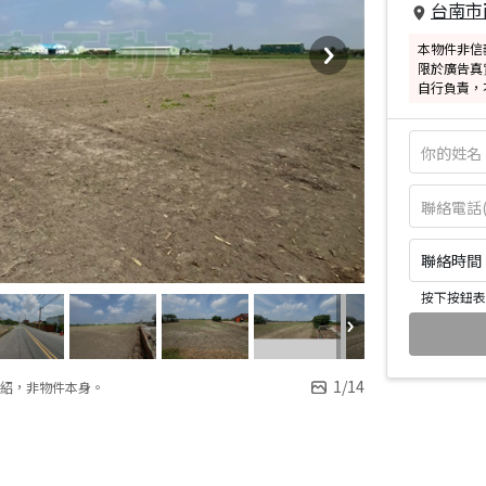
台南市
本物件非信
限於廣告真
自行負責，
聯絡時間：皆
按下按鈕表
1
/
14
紹，非物件本身。