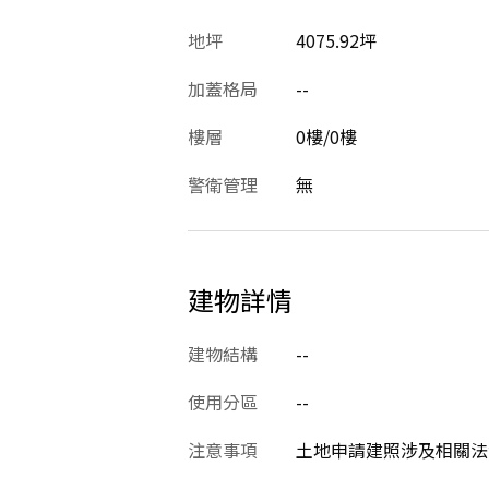
地坪
4075.92坪
加蓋格局
--
樓層
0樓/0樓
警衛管理
無
建物詳情
建物結構
--
使用分區
--
注意事項
土地申請建照涉及相關法