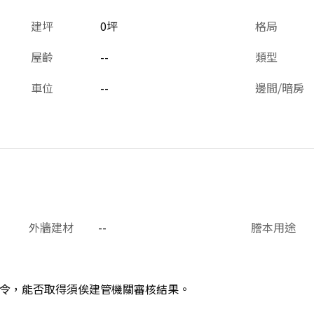
建坪
0坪
格局
屋齡
--
類型
車位
--
邊間/暗房
外牆建材
--
謄本用途
令，能否取得須俟建管機關審核結果。