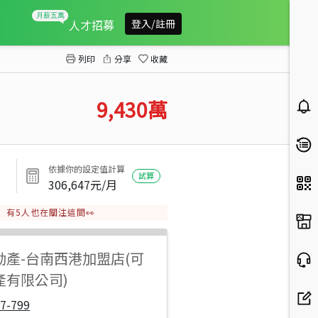
西港近新吉工業區大面積農地
人才招募
登入/註冊
列印
分享
收藏
9,430
萬
依據你的設定值計算
試算
306,647
元/月
有
5
人也在關注這間👀
動產
-
台南西港加盟店(可
產有限公司)
7-799