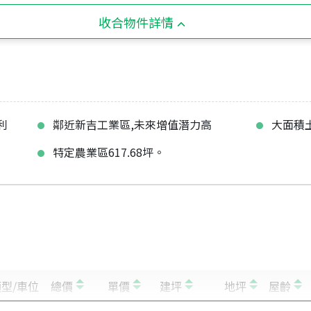
收合物件詳情
利
鄰近新吉工業區,未來增值潛力高
大面積
特定農業區617.68坪。