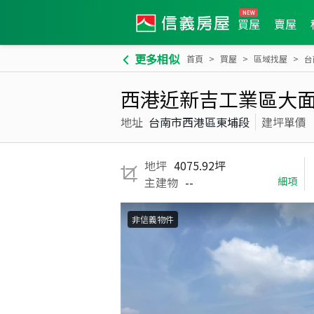
買屋
賣屋
更多相似
首頁
買屋
區域找屋
台
西港近新吉工業區大
地址
台南市西港區東埔段
建坪單價
地坪
4075.92坪
主建物
--
細項
非信義物件