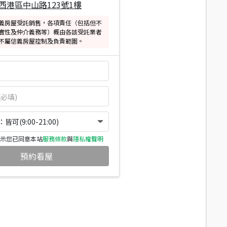
西港區中山路123號1樓
義房屋受託銷售，各項責任（包括但不
實性及仲介義務等）概由各該受託業者
不屬信義房屋控制及負責範圍。
可(9:00-21:00)
示您已同意本站
服務條款
與
隱私權聲明
預約看屋