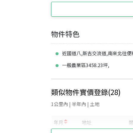
物件特色
近國道八,新吉交流道,南來北往便
一般農業區3458.23坪,
類似物件實價登錄
(
28
)
1公里內 | 半年內 | 土地