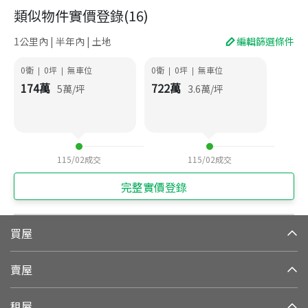
類似物件實價登錄
(
16
)
1公里內 | 半年內 | 土地
編輯篩選條件
0衛
0
坪
無車位
0衛
0
坪
無車位
|
|
|
|
174
萬
722
萬
5
萬/坪
3.6
萬/坪
115/02
成交
115/02
成交
完整實價登錄
買屋
賣屋
租屋