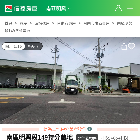
南區明興段149持分農地
南區明興段149持分農地
首頁
買屋
區域找屋
台南市買屋
台南市南區買屋
南區明興
段149持分農地
圖片 1/15
格局圖
此為其他仲介業者物件
南區明興段149持分農地
(HS94654HB)
非信義物件