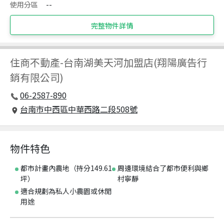
使用分區
--
完整物件詳情
住商不動產
-
台南湖美天河加盟店(翔陽廣告行
銷有限公司)
06-2587-890
台南市中西區中華西路二段508號
物件特色
都市計畫內農地（持分149.61
周邊環境結合了都市便利與鄉
坪）
村寧靜
適合規劃為私人小農園或休閒
用途