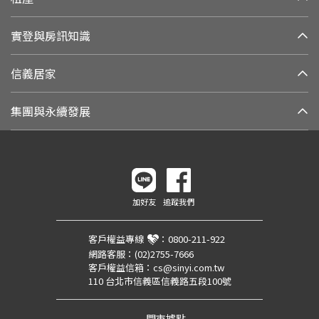
實登與房訊知識
信義居家
集團與永續發展
加好友
追蹤我們
客戶權益專線
：
0800-211-922
網路客服：
(02)2755-7666
客戶權益信箱：
cs@sinyi.com.tw
110 台北市信義區信義路五段100號
門市據點