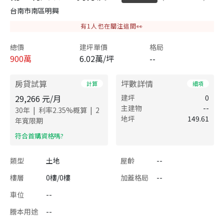
台南市南區明興
有
1
人也在關注這間👀
總價
建坪單價
格局
900
萬
6.02萬/坪
--
房貸試算
坪數詳情
計算
細項
29,266
元/月
建坪
0
主建物
--
|
|
30
年
利率
2.35
%概算
2
地坪
149.61
年寬限期
​符合首購資格嗎?
類型
土地
屋齡
--
樓層
0樓/0樓
加蓋格局
--
車位
--
謄本用途
--