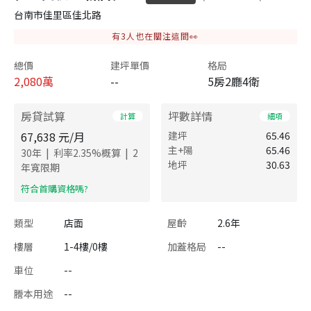
台南市佳里區佳北路
有
3
人也在關注這間👀
總價
建坪單價
格局
2,080
萬
--
5房2廳4衛
房貸試算
坪數詳情
計算
細項
67,638
元/月
建坪
65.46
主+陽
65.46
|
|
30
年
利率
2.35
%概算
2
地坪
30.63
年寬限期
​符合首購資格嗎?
類型
店面
屋齡
2.6年
樓層
1-4樓/0樓
加蓋格局
--
車位
--
謄本用途
--