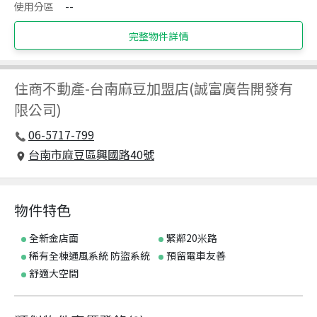
使用分區
--
完整物件詳情
住商不動產
-
台南麻豆加盟店(誠富廣告開發有
限公司)
06-5717-799
台南市麻豆區興國路40號
物件特色
全新金店面
緊鄰20米路
稀有全棟通風系統 防盜系統
預留電車友善
舒適大空間