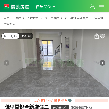
佳里閎悅全新店住二
佳里閎悅全新店住二
首頁
買屋
區域找屋
台南市買屋
台南市佳里區買屋
佳里閎
悅全新店住二
圖片 1/15
格局圖
此為其他仲介業者物件
佳里閎悅全新店住二
(HS94967HB)
非信義物件