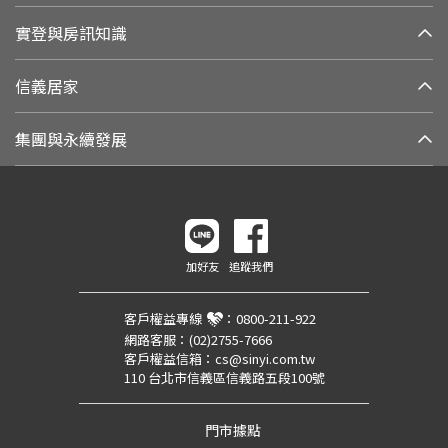
實登與房訊知識
信義居家
集團與永續發展
加好友
追蹤我們
客戶權益專線
：
0800-211-922
網路客服：
(02)2755-7666
客戶權益信箱：
cs@sinyi.com.tw
110 台北市信義區信義路五段100號
門市據點