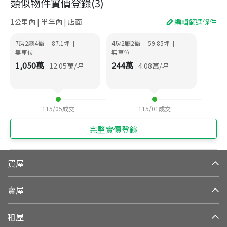
類似物件實價登錄
(
3
)
1公里內 | 半年內 | 店面
編輯篩選條件
7房2廳4衛
87.1
坪
4房2廳2衛
59.85
坪
|
|
|
|
無車位
無車位
1,050
萬
244
萬
12.05
萬/坪
4.08
萬/坪
115/05
成交
115/01
成交
完整實價登錄
買屋
賣屋
租屋