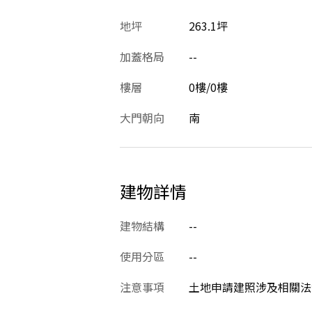
地坪
263.1坪
加蓋格局
--
樓層
0樓/0樓
大門朝向
南
建物詳情
建物結構
--
使用分區
--
注意事項
土地申請建照涉及相關法