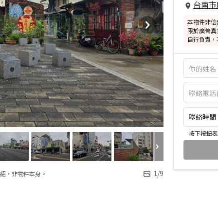
台南市
本物件非信
限於廣告真
自行負責，
聯絡時間：皆
按下按鈕表
1
/
9
紹，非物件本身。