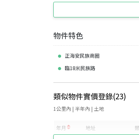
物件特色
正海安民族商圈
臨18米民族路
類似物件實價登錄
(
23
)
1公里內 | 半年內 | 土地