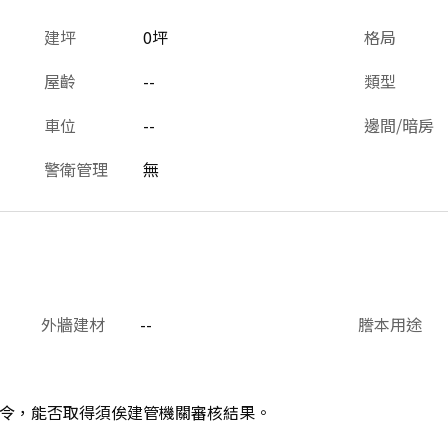
建坪
0坪
格局
屋齡
--
類型
車位
--
邊間/暗房
警衛管理
無
外牆建材
--
謄本用途
令，能否取得須俟建管機關審核結果。