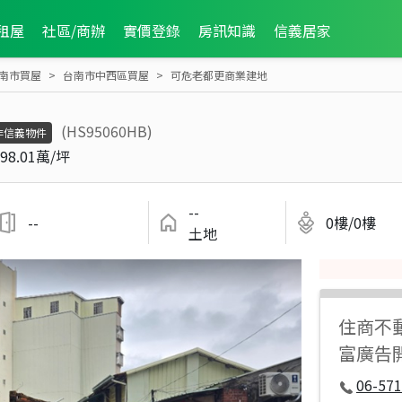
租屋
社區/商辦
實價登錄
房訊知識
信義居家
南市買屋
台南市中西區買屋
可危老都更商業建地
(HS95060HB)
非信義物件
98.01萬/坪
--
--
0樓/0樓
土地
住商不
富廣告
06-571