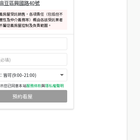
麻豆區興國路40號
義房屋受託銷售，各項責任（包括但不
實性及仲介義務等）概由各該受託業者
不屬信義房屋控制及負責範圍。
可(9:00-21:00)
示您已同意本站
服務條款
與
隱私權聲明
預約看屋