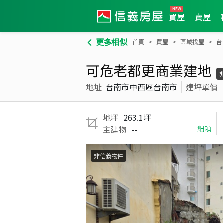
買屋
賣屋
更多相似
首頁
買屋
區域找屋
台
可危老都更商業建地
地址
台南市中西區台南市
建坪單價
地坪
263.1坪
主建物
--
細項
非信義物件