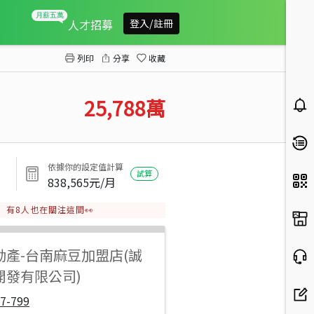
可危老都更商業建地
人才招募
登入/註冊
列印
分享
收藏
25,788
萬
依據你的設定值計算
試算
838,565
元/月
有
8
人也在關注這間👀
動產
-
台南麻豆加盟店(誠
開發有限公司)
7-799