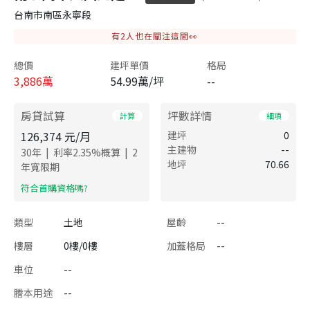
台南市南區永寧段
有
2
人也在關注這間👀
總價
建坪單價
格局
3,886
萬
54.99萬/坪
--
房貸試算
坪數詳情
計算
細項
126,374
元/月
建坪
0
主建物
--
|
|
30
年
利率
2.35
%概算
2
地坪
70.66
年寬限期
​符合首購資格嗎?
類型
土地
屋齡
--
樓層
0樓/0樓
加蓋格局
--
車位
--
謄本用途
--