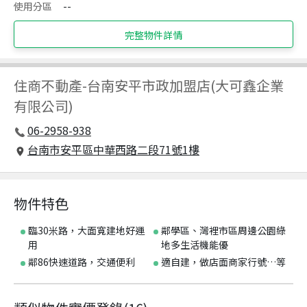
使用分區
--
完整物件詳情
住商不動產
-
台南安平市政加盟店(大可鑫企業
有限公司)
06-2958-938
台南市安平區中華西路二段71號1樓
物件特色
臨30米路，大面寬建地好運
鄰學區、灣裡市區周邊公園綠
用
地多生活機能優
鄰86快速道路，交通便利
適自建，做店面商家行號…等