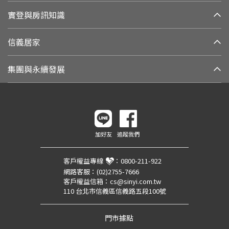
實登與房訊知識
信義居家
集團與永續發展
加好友
追蹤我們
客戶權益專線
：
0800-211-922
網路客服：
(02)2755-7666
客戶權益信箱：
cs@sinyi.com.tw
110 台北市信義區信義路五段100號
門市據點