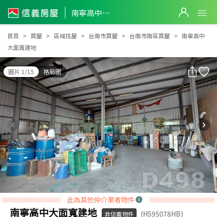
南寧高中大面寬建地
南寧高中大面寬建地
首頁
買屋
區域找屋
台南市買屋
台南市南區買屋
南寧高中
大面寬建地
圖片 1/15
格局圖
此為其他仲介業者物件
南寧高中大面寬建地
(HS95078HB)
非信義物件