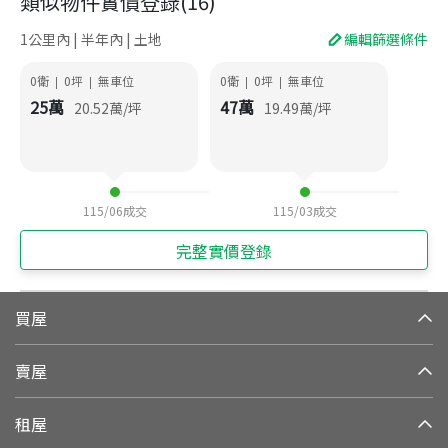
類似物件實價登錄
(
16
)
1公里內 | 半年內 | 土地
編輯篩選條件
0衛
0
坪
無車位
0衛
0
坪
無車位
|
|
|
|
25
萬
47
萬
20.52
萬/坪
19.49
萬/坪
115/06
成交
115/03
成交
完整實價登錄
買屋
賣屋
租屋