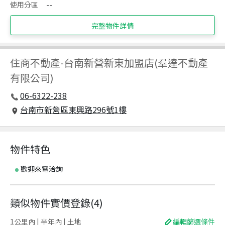
使用分區
--
完整物件詳情
住商不動產
-
台南新營新東加盟店(羣達不動產
有限公司)
06-6322-238
台南市新營區東興路296號1樓
物件特色
歡迎來電洽詢
類似物件實價登錄
(
4
)
1公里內 | 半年內 | 土地
編輯篩選條件