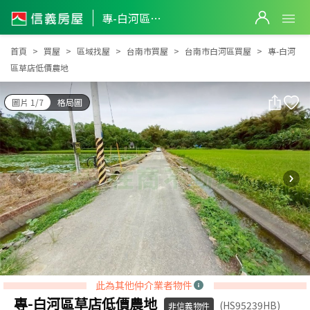
專-白河區草店低價農地
專-白河區草店低價農地
首頁
買屋
區域找屋
台南市買屋
台南市白河區買屋
專-白河
區草店低價農地
圖片 1/7
格局圖
此為其他仲介業者物件
專-白河區草店低價農地
(HS95239HB)
非信義物件