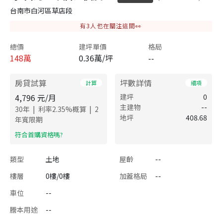
台南市白河區草店段
有
3
人也在關注這間👀
總價
建坪單價
格局
148
萬
0.36萬/坪
--
房貸試算
坪數詳情
計算
細項
4,796
元/月
建坪
0
主建物
--
|
|
30
年
利率
2.35
%概算
2
地坪
408.68
年寬限期
​符合首購資格嗎?
類型
土地
屋齡
--
樓層
0樓/0樓
加蓋格局
--
車位
--
謄本用途
--