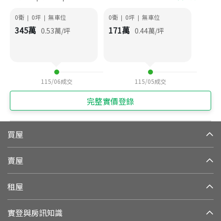
0衛
0
坪
無車位
0衛
0
坪
無車位
|
|
|
|
345
萬
171
萬
0.53
萬/坪
0.44
萬/坪
115/06
成交
115/05
成交
完整實價登錄
買屋
賣屋
租屋
實登與房訊知識