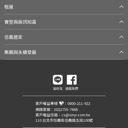
租屋
實登與房訊知識
信義居家
集團與永續發展
加好友
追蹤我們
客戶權益專線
：
0800-211-922
網路客服：
(02)2755-7666
客戶權益信箱：
cs@sinyi.com.tw
110 台北市信義區信義路五段100號