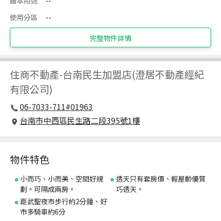
謄本用途
--
使用分區
--
完整物件詳情
住商不動產
-
台南民生加盟店(澄居不動產經紀
有限公司)
06-7033-711#01963
台南市中西區民生路二段395號1樓
物件特色
小而巧、小而美、空間好規
透天只有套房價、輕屋齡優質
劃。可隔成兩房。
巧透天。
距武聖夜市步行約2分鐘、好
市多騎車約6分