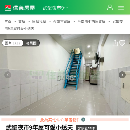
武聖夜市9年屋可愛小透天
武聖夜市9年屋可愛小透天
首頁
買屋
區域找屋
台南市買屋
台南市中西區買屋
武聖夜
市9年屋可愛小透天
圖片 1/13
格局圖
此為其他仲介業者物件
武聖夜市9年屋可愛小透天
非信義物件