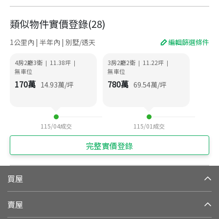
類似物件實價登錄
(
28
)
1公里內 | 半年內 | 別墅/透天
編輯篩選條件
4房2廳3衛
11.38
坪
3房2廳2衛
11.22
坪
|
|
|
|
無車位
無車位
170
萬
780
萬
14.93
萬/坪
69.54
萬/坪
115/04
成交
115/01
成交
完整實價登錄
買屋
賣屋