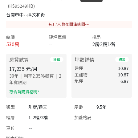
(HS95249HB)
台南市中西區文和街
有
17
人也在關注這間👀
總價
建坪單價
格局
530
萬
--
2房2廳1衛
房貸試算
坪數詳情
計算
細項
17,235
元/月
建坪
10.87
主建物
10.87
|
|
30
年
利率
2.35
%概算
2
地坪
6.87
年寬限期
​符合首購資格嗎?
類型
別墅/透天
屋齡
9.5年
樓層
1-2樓/2樓
加蓋格局
--
車位
--