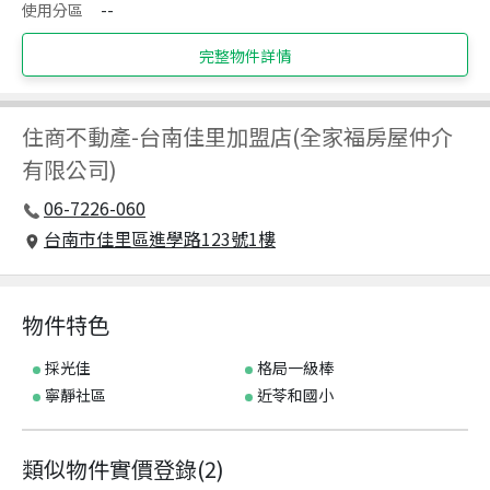
使用分區
--
完整物件詳情
住商不動產
-
台南佳里加盟店(全家福房屋仲介
有限公司)
06-7226-060
台南市佳里區進學路123號1樓
物件特色
採光佳
格局一級棒
寧靜社區
近苓和國小
類似物件實價登錄
(
2
)