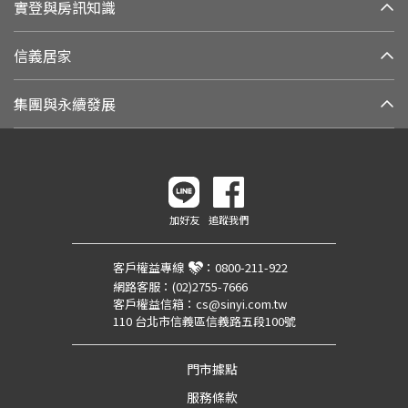
實登與房訊知識
信義居家
集團與永續發展
加好友
追蹤我們
客戶權益專線
：
0800-211-922
網路客服：
(02)2755-7666
客戶權益信箱：
cs@sinyi.com.tw
110 台北市信義區信義路五段100號
門市據點
服務條款