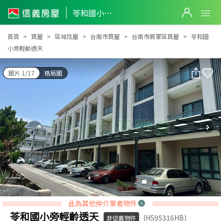
苓和國小旁輕齡透天
苓和國小旁輕齡透天
首頁
買屋
區域找屋
台南市買屋
台南市將軍區買屋
苓和國
小旁輕齡透天
圖片 1/17
格局圖
此為其他仲介業者物件
苓和國小旁輕齡透天
(HS95316HB)
非信義物件