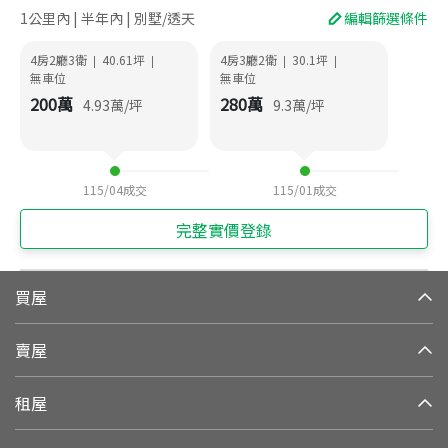
1公里內 | 半年內 | 別墅/透天
編輯篩選條件
4房2廳3衛
40.61
坪
4房3廳2衛
30.1
坪
|
|
|
|
無車位
無車位
200
萬
280
萬
4.93
萬/坪
9.3
萬/坪
115/04
成交
115/01
成交
完整實價登錄
買屋
賣屋
租屋