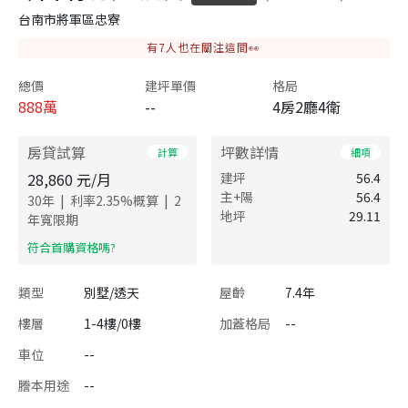
台南市將軍區忠寮
有
7
人也在關注這間👀
總價
建坪單價
格局
888
萬
--
4房2廳4衛
房貸試算
坪數詳情
計算
細項
28,860
元/月
建坪
56.4
主+陽
56.4
|
|
30
年
利率
2.35
%概算
2
地坪
29.11
年寬限期
​符合首購資格嗎?
類型
別墅/透天
屋齡
7.4年
樓層
1-4樓/0樓
加蓋格局
--
車位
--
謄本用途
--