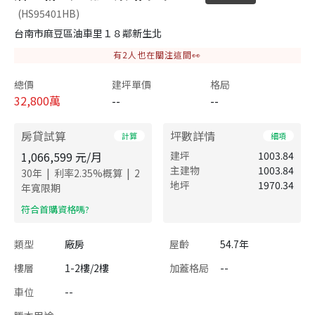
(HS95401HB)
台南市麻豆區油車里１８鄰新生北
有
2
人也在關注這間👀
總價
建坪單價
格局
32,800
萬
--
--
房貸試算
坪數詳情
計算
細項
1,066,599
元/月
建坪
1003.84
主建物
1003.84
|
|
30
年
利率
2.35
%概算
2
地坪
1970.34
年寬限期
​符合首購資格嗎?
類型
廠房
屋齡
54.7年
樓層
1-2樓/2樓
加蓋格局
--
車位
--