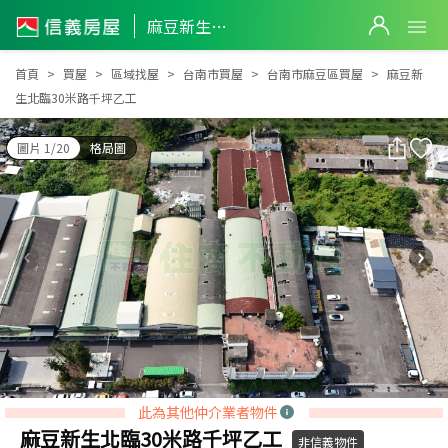
麻豆新生北臨30米路千坪乙工
麻豆新生北臨30米路千坪乙工
首頁
買屋
區域找屋
台南市買屋
台南市麻豆區買屋
麻豆新
生北臨30米路千坪乙工
圖片 1/20
格局圖
此為其他仲介業者物件
麻豆新生北臨30米路千坪乙工
非信義物件