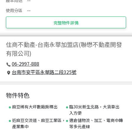
謄本用途
--
使用分區
--
完整物件詳情
住商不動產
-
台南永華加盟店(聯懋不動產開發
有限公司)
06-2997-888
台南市安平區永華路二段325號
物件特色
麻豆稀有大坪數廠房釋出
臨30米新生北路，大貨車出
入方便
近麻豆交流道、麻豆工業區，
適倉儲物流、加工、電商中轉
產業集中
等多元產線