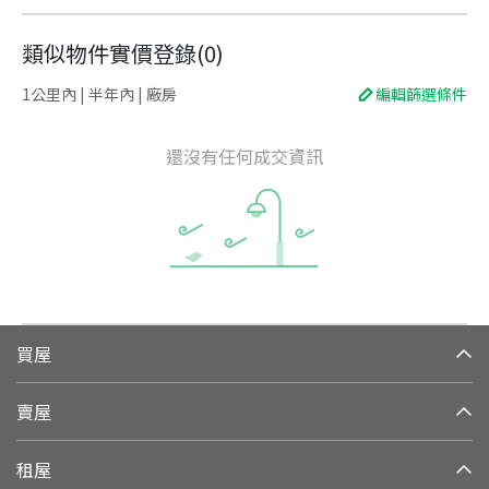
類似物件實價登錄
(
0
)
1公里內 | 半年內 | 廠房
編輯篩選條件
還沒有任何成交資訊
買屋
賣屋
租屋