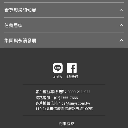
實登與房訊知識
信義居家
集團與永續發展
加好友
追蹤我們
客戶權益專線
：
0800-211-922
網路客服：
(02)2755-7666
客戶權益信箱：
cs@sinyi.com.tw
110 台北市信義區信義路五段100號
門市據點