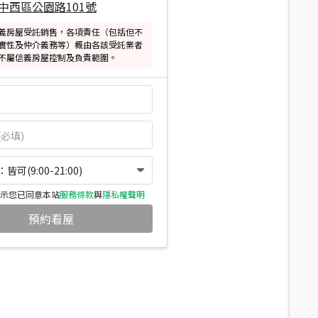
中西區公園路101號
義房屋受託銷售，各項責任（包括但不
實性及仲介義務等）概由各該受託業者
不屬信義房屋控制及負責範圍。
可(9:00-21:00)
示您已同意本站
服務條款
與
隱私權聲明
預約看屋