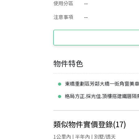
使用分區
--
注意事項
--
物件特色
東橋重劃區芳鄰大橋一街角窗美
格局方正.採光佳.頂樓搭建鐵厝隔
類似物件實價登錄
(
17
)
1公里內 | 半年內 | 別墅/透天