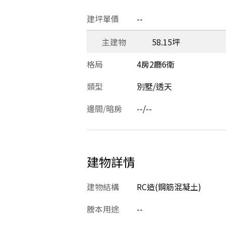
建坪單價
--
主建物
58.15坪
格局
4房2廳6衛
類型
別墅/透天
邊間/暗房
--/--
建物詳情
建物結構
RC造(鋼筋混凝土)
謄本用途
--