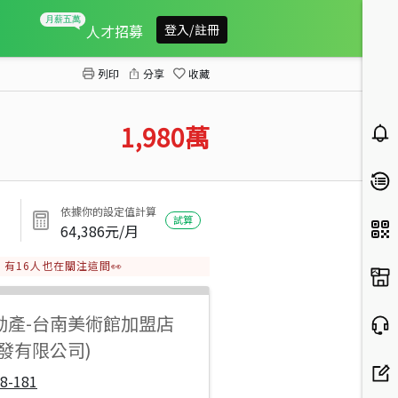
東橋重劃芳鄰大橋角窗美車墅
人才招募
登入/註冊
列印
分享
收藏
1,980
萬
依據你的設定值計算
試算
64,386
元/月
有
16
人也在關注這間👀
動產
-
台南美術館加盟店
發有限公司)
8-181