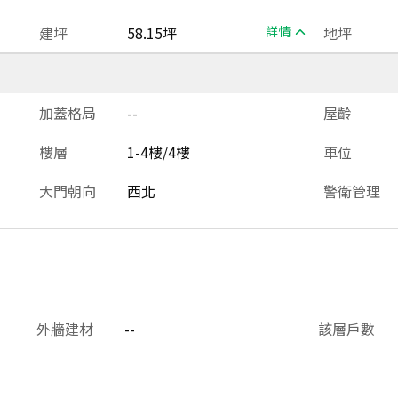
建坪
58.15坪
詳情
地坪
加蓋格局
--
屋齡
樓層
1-4樓/4樓
車位
大門朝向
西北
警衛管理
外牆建材
--
該層戶數