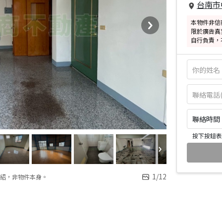
台南市
本物件非信
限於廣告真
自行負責，
聯絡時間：皆
按下按鈕表
1
/
12
紹，非物件本身。