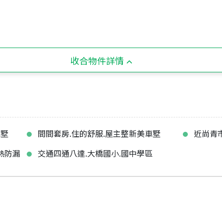
收合物件詳情
車墅
間間套房.住的舒服.屋主整新美車墅
近尚青
熱防漏
交通四通八達.大橋國小.國中學區