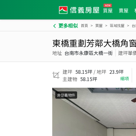
買屋
賣屋
更多相似
首頁
買屋
區域找屋
台
東橋重劃芳鄰大橋角
地址
台南市永康區大橋一街
建坪單
建坪
58.15坪
/ 地坪
23.9坪
主建物
58.15坪
細項
非信義物件