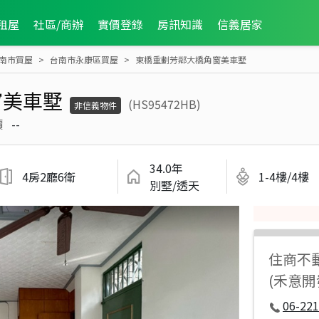
租屋
社區/商辦
實價登錄
房訊知識
信義居家
南市買屋
台南市永康區買屋
東橋重劃芳鄰大橋角窗美車墅
窗美車墅
(HS95472HB)
非信義物件
價
--
34.0年
4房2廳6衛
1-4樓/4樓
別墅/透天
住商不
(禾意開
06-221