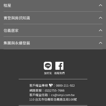
租屋
實登與房訊知識
信義居家
集團與永續發展
加好友
追蹤我們
客戶權益專線
：
0800-211-922
網路客服：
(02)2755-7666
客戶權益信箱：
cs@sinyi.com.tw
110 台北市信義區信義路五段100號