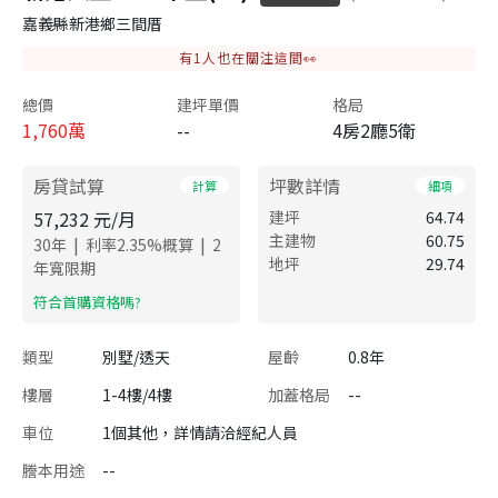
嘉義縣新港鄉三間厝
有
1
人也在關注這間👀
總價
建坪單價
格局
1,760
萬
--
4房2廳5衛
房貸試算
坪數詳情
計算
細項
57,232
元/月
建坪
64.74
主建物
60.75
|
|
30
年
利率
2.35
%概算
2
地坪
29.74
年寬限期
​符合首購資格嗎?
類型
別墅/透天
屋齡
0.8年
樓層
1-4樓/4樓
加蓋格局
--
車位
1個其他，詳情請洽經紀人員
謄本用途
--