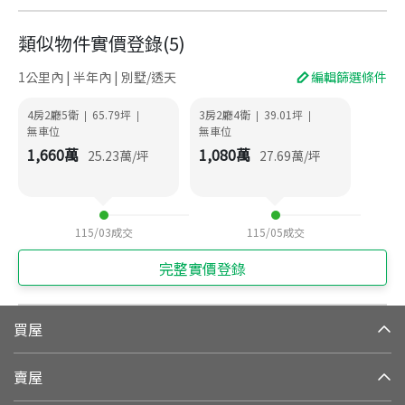
類似物件實價登錄
(
5
)
1公里內 | 半年內 | 別墅/透天
編輯篩選條件
4房2廳5衛
65.79
坪
3房2廳4衛
39.01
坪
|
|
|
|
無車位
無車位
1,660
萬
1,080
萬
25.23
萬/坪
27.69
萬/坪
115/03
成交
115/05
成交
完整實價登錄
買屋
賣屋