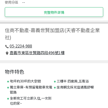
使用分區
--
完整物件詳情
住商不動產
-
嘉義世賢加盟店(天睿不動產企業
社)
05-2234-988
嘉義市東區世賢路四段496號1樓
物件特色
地坪約30坪的大空間
三樓半 四套房,五衛浴
獨立車庫~有預留電動車充電
坐南朝北採光佳通風舒暢
管路
全新完工可立即入住,一次到
位的家~