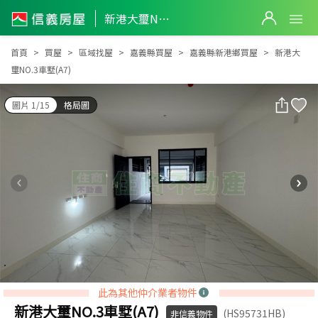
新港大璽NO.3車墅(A7)
新港大璽NO.3車墅(A7)
首頁
買屋
區域找屋
嘉義縣買屋
嘉義縣新港鄉買屋
新港大
璽NO.3車墅(A7)
圖片 1/15
格局圖
此為其他仲介業者物件
新港大璽NO.3車墅(A7)
(HS95731HB)
非信義物件