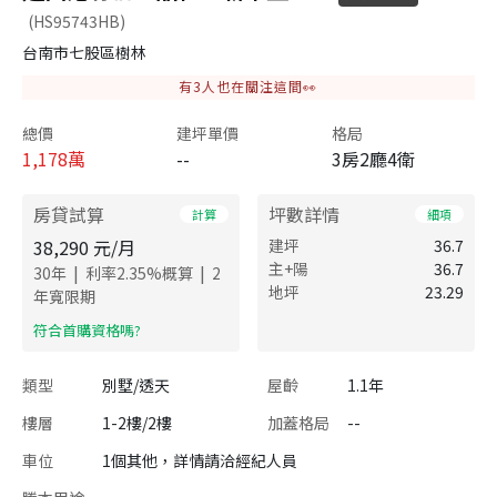
(HS95743HB)
台南市七股區樹林
有
3
人也在關注這間👀
總價
建坪單價
格局
1,178
萬
--
3房2廳4衛
房貸試算
坪數詳情
計算
細項
38,290
元/月
建坪
36.7
主+陽
36.7
|
|
30
年
利率
2.35
%概算
2
地坪
23.29
年寬限期
​符合首購資格嗎?
類型
別墅/透天
屋齡
1.1年
樓層
1-2樓/2樓
加蓋格局
--
車位
1個其他，詳情請洽經紀人員