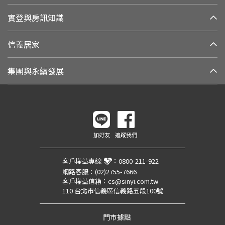
實登與房訊知識
信義居家
集團與永續發展
加好友
追蹤我們
客戶權益專線
：
0800-211-922
網路客服：
(02)2755-7666
客戶權益信箱：
cs@sinyi.com.tw
110 台北市信義區信義路五段100號
門市據點