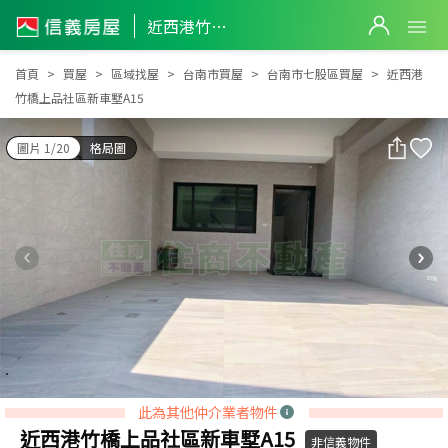
近西港竹橋上品社區新車墅A15
近西港竹橋上品社區新車墅A15
首頁
買屋
區域找屋
台南市買屋
台南市七股區買屋
近西港
竹橋上品社區新車墅A15
圖片 1/20
格局圖
此為其他仲介業者物件
近西港竹橋上品社區新車墅A15
非信義物件