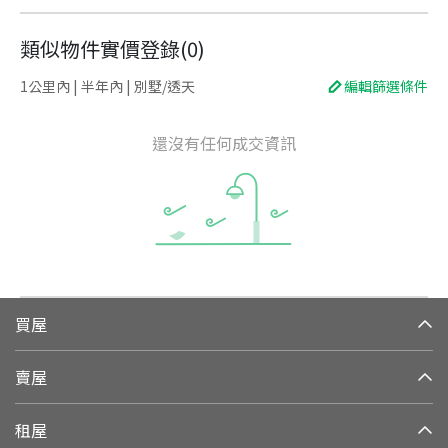
類似物件實價登錄
(
0
)
1公里內 | 半年內 | 別墅/透天
編輯篩選條件
還沒有任何成交資訊
買屋
賣屋
租屋