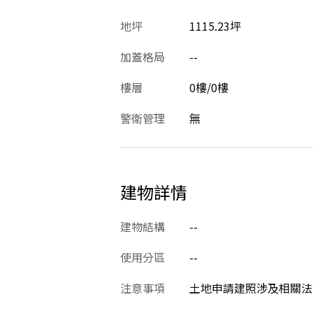
地坪
1115.23坪
加蓋格局
--
樓層
0樓/0樓
警衛管理
無
建物詳情
建物結構
--
使用分區
--
注意事項
土地申請建照涉及相關法