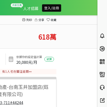
楠西近台三線一般農平坦農地A
人才招募
登入/註冊
列印
分享
收藏
618
萬
依據你的設定值計算
試算
20,080
元/月
有
1
人也在關注這間👀
動產
-
台南玉井加盟店(鈺
產有限公司)
33-711#44244