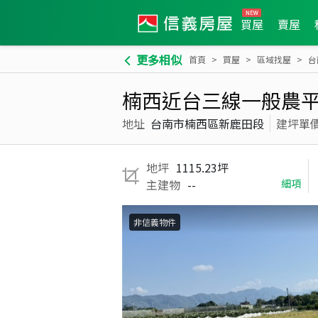
買屋
賣屋
更多相似
首頁
買屋
區域找屋
台
楠西近台三線一般農平
地址
台南市楠西區新鹿田段
建坪單
地坪
1115.23坪
主建物
--
細項
非信義物件