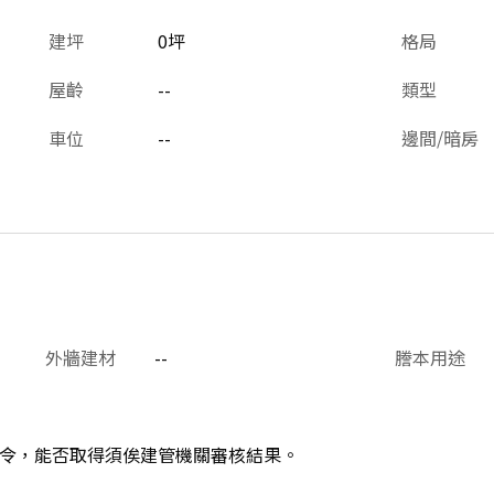
建坪
0坪
格局
屋齡
--
類型
車位
--
邊間/暗房
外牆建材
--
謄本用途
令，能否取得須俟建管機關審核結果。