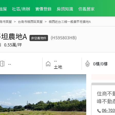
租屋
社區/商辦
實價登錄
房訊知識
信義居家
南市買屋
台南市楠西區買屋
楠西近台三線一般農平坦農地A
坦農地A
(HS95803HB)
非信義物件
價
0.55萬/坪
--
--
0樓/0樓
土地
住商不
峰不動
06-70