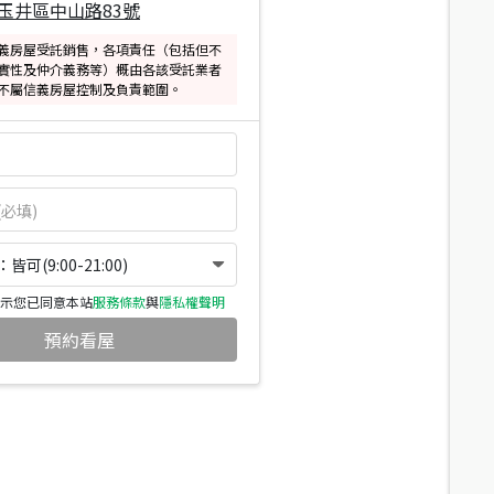
玉井區中山路83號
義房屋受託銷售，各項責任（包括但不
實性及仲介義務等）概由各該受託業者
不屬信義房屋控制及負責範圍。
可(9:00-21:00)
示您已同意本站
服務條款
與
隱私權聲明
預約看屋