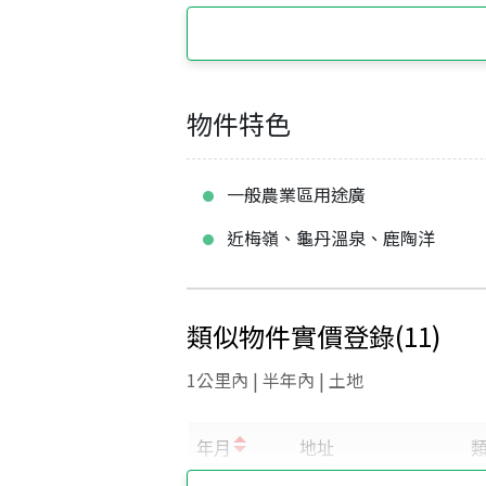
物件特色
一般農業區用途廣
近梅嶺、龜丹溫泉、鹿陶洋
類似物件實價登錄
(
11
)
1公里內 | 半年內 | 土地