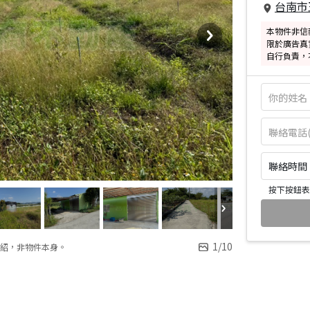
台南市
本物件非信
限於廣告真
自行負責，
聯絡時間：皆
按下按鈕表
1
/
10
紹，非物件本身。