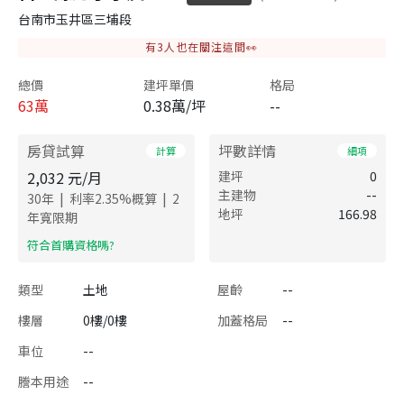
台南市玉井區三埔段
有
3
人也在關注這間👀
總價
建坪單價
格局
63
萬
0.38萬/坪
--
房貸試算
坪數詳情
計算
細項
2,032
元/月
建坪
0
主建物
--
|
|
30
年
利率
2.35
%概算
2
地坪
166.98
年寬限期
​符合首購資格嗎?
類型
土地
屋齡
--
樓層
0樓/0樓
加蓋格局
--
車位
--
謄本用途
--