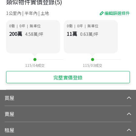
類似物件實價登錄
(
5
)
1公里內 | 半年內 | 土地
編輯篩選條件
0衛
0
坪
無車位
0衛
0
坪
無車位
|
|
|
|
200
萬
11
萬
4.58
萬/坪
0.63
萬/坪
115/04
成交
115/03
成交
完整實價登錄
買屋
賣屋
租屋