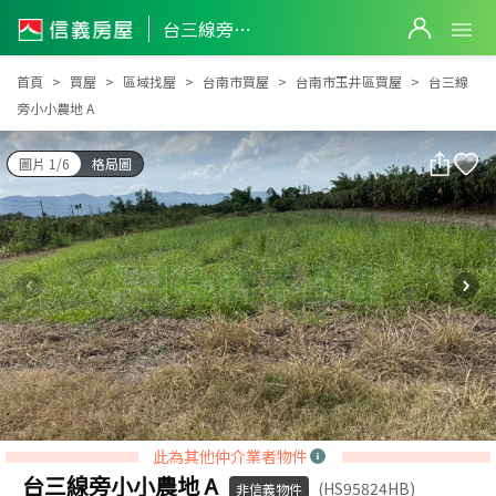
台三線旁小小農地 A
台三線旁小小農地 A
首頁
買屋
區域找屋
台南市買屋
台南市玉井區買屋
台三線
旁小小農地 A
圖片 1/6
格局圖
此為其他仲介業者物件
台三線旁小小農地 A
(HS95824HB)
非信義物件