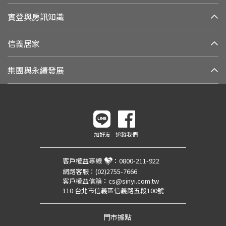
實登與房訊知識
信義居家
集團與永續發展
加好友
追蹤我們
客戶權益專線
：
0800-211-922
網路客服：
(02)2755-7666
客戶權益信箱：
cs@sinyi.com.tw
110 台北市信義區信義路五段100號
門市據點