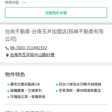
使用分區
--
完整物件詳情
住商不動產
-
台南玉井加盟店(鈺峰不動產有限
公司)
06-7033-711#01532
台南市玉井區中山路83號
物件特色
農地位置前臨路2米
近台三線及台20縣共線道路
遠離塵囂、交通便利
空氣清新、適休閒渡假養生
可種植花草、栽種果樹