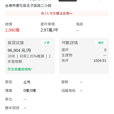
台南市善化區北子店段二小段
有
2
人也在關注這間👀
總價
建坪單價
格局
2,980
萬
2.97萬/坪
--
房貸試算
坪數詳情
計算
細項
96,904
元/月
建坪
0
主建物
--
|
|
30
年
利率
2.35
%概算
2
地坪
1004.91
年寬限期
​符合首購資格嗎?
類型
土地
屋齡
--
樓層
0樓/0樓
加蓋格局
--
車位
--
謄本用途
--