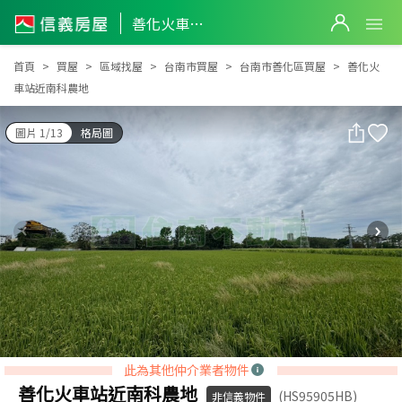
善化火車站近南科農地
善化火車站近南科農地
首頁
買屋
區域找屋
台南市買屋
台南市善化區買屋
善化火
車站近南科農地
圖片 1/13
格局圖
此為其他仲介業者物件
善化火車站近南科農地
(HS95905HB)
非信義物件