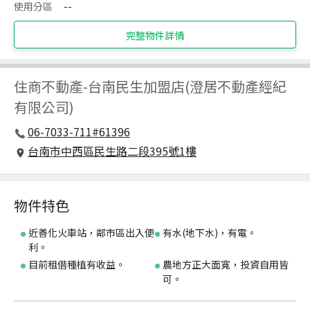
使用分區
--
完整物件詳情
住商不動產
-
台南民生加盟店(澄居不動產經紀
有限公司)
06-7033-711#61396
台南市中西區民生路二段395號1樓
物件特色
近善化火車站，鄰市區出入便
有水(地下水)，有電。
利。
目前租借種植有收益。
農地方正大面寬，投資自用皆
可。