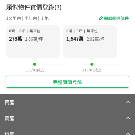
類似物件實價登錄
(
3
)
1公里內 | 半年內 | 土地
編輯篩選條件
0衛
0
坪
無車位
0衛
0
坪
無車位
|
|
|
|
278
萬
1,647
萬
1.66
萬/坪
2.02
萬/坪
115/02
成交
115/01
成交
完整實價登錄
買屋
賣屋
租屋