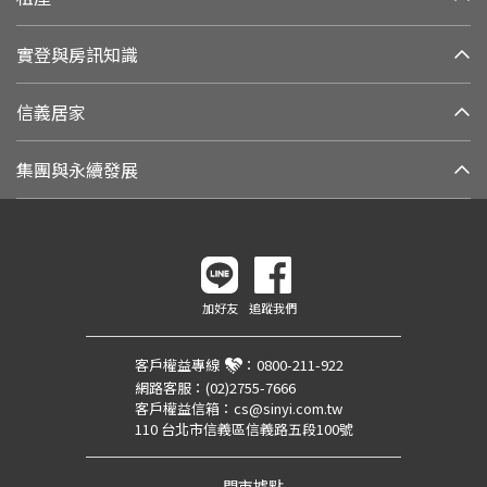
實登與房訊知識
信義居家
集團與永續發展
加好友
追蹤我們
客戶權益專線
：
0800-211-922
網路客服：
(02)2755-7666
客戶權益信箱：
cs@sinyi.com.tw
110 台北市信義區信義路五段100號
門市據點