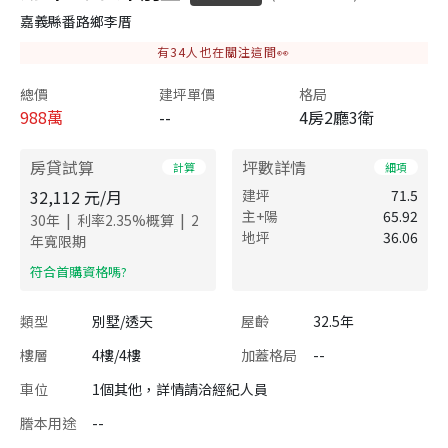
嘉義縣番路鄉李厝
有
34
人也在關注這間👀
總價
建坪單價
格局
988
萬
--
4房2廳3衛
房貸試算
坪數詳情
計算
細項
32,112
元/月
建坪
71.5
主+陽
65.92
|
|
30
年
利率
2.35
%概算
2
地坪
36.06
年寬限期
​符合首購資格嗎?
類型
別墅/透天
屋齡
32.5年
樓層
4樓/4樓
加蓋格局
--
車位
1個其他，詳情請洽經紀人員
謄本用途
--