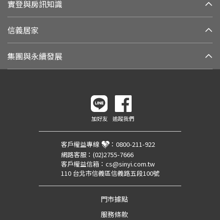
實登與房訊知識
信義居家
集團與永續發展
加好友
追蹤我們
客戶權益專線
：
0800-211-922
網路客服：
(02)2755-7666
客戶權益信箱：
cs@sinyi.com.tw
110 台北市信義區信義路五段100號
門市據點
服務條款