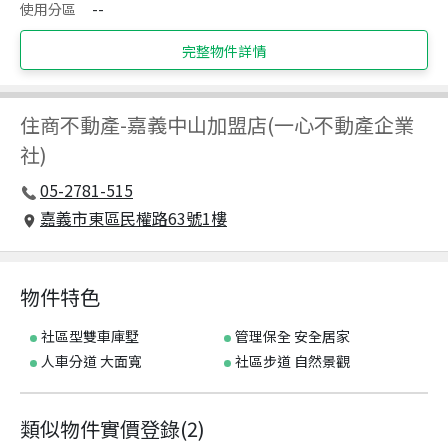
使用分區
--
完整物件詳情
住商不動產
-
嘉義中山加盟店(一心不動產企業
社)
05-2781-515
嘉義市東區民權路63號1樓
物件特色
社區型雙車庫墅
管理保全 安全居家
人車分道 大面寬
社區步道 自然景觀
類似物件實價登錄
(
2
)