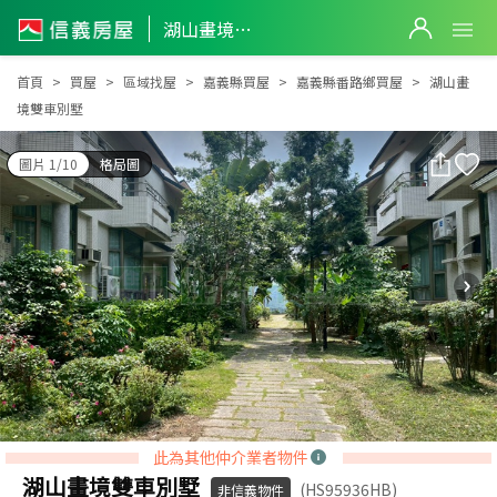
湖山畫境雙車別墅
湖山畫境雙車別墅
首頁
買屋
區域找屋
嘉義縣買屋
嘉義縣番路鄉買屋
湖山畫
境雙車別墅
圖片 1/10
格局圖
此為其他仲介業者物件
湖山畫境雙車別墅
(HS95936HB)
非信義物件