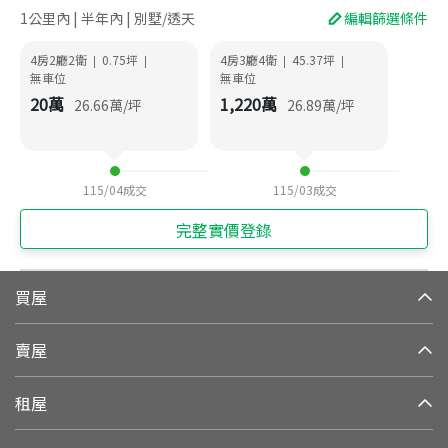
1公里內 | 半年內 | 別墅/透天
編輯篩選條件
4房2廳2衛
0.75
坪
4房3廳4衛
45.37
坪
|
|
|
|
無車位
無車位
20
萬
1,220
萬
26.66
萬/坪
26.89
萬/坪
115/04
成交
115/03
成交
完整實價登錄
買屋
賣屋
租屋