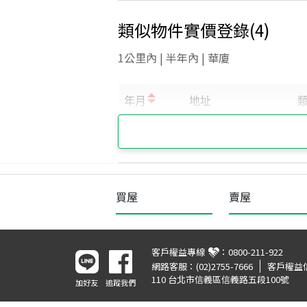
類似物件實價登錄
(
4
)
1公里內 | 半年內 | 華廈
買屋
賣屋
客戶權益專線
：
0800-211-922
網路客服：
(02)2755-7666
客戶權益
110 台北市信義區信義路五段100號
加好友
追蹤我們