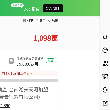
仁德沐光苑全新2房2衛
人才招募
登入/註冊
列印
分享
收藏
1,098
萬
依據你的設定值計算
試算
35,689
元/月
有
6
人也在關注這間👀
動產
-
台南湖美天河加盟
陽廣告行銷有限公司)
7-890