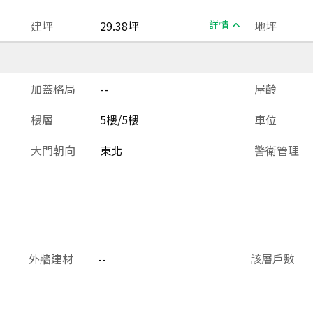
建坪
29.38坪
詳情
地坪
加蓋格局
--
屋齡
樓層
5樓/5樓
車位
大門朝向
東北
警衛管理
外牆建材
--
該層戶數