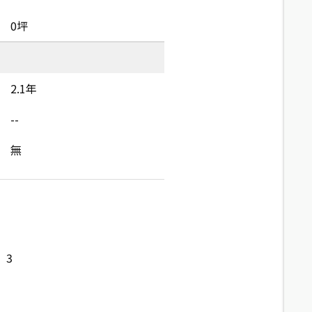
0坪
2.1年
--
無
3