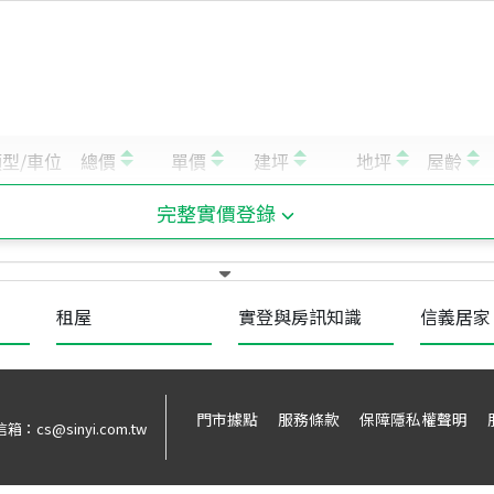
完整實價登錄
租屋
實登與房訊知識
信義居家
門市據點
服務條款
保障隱私權聲明
信箱：
cs@sinyi.com.tw