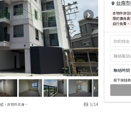
台南市
本物件非信
限於廣告真
自行負責，
聯絡時間：皆
按下按鈕表
1
/
14
紹，非物件本身。