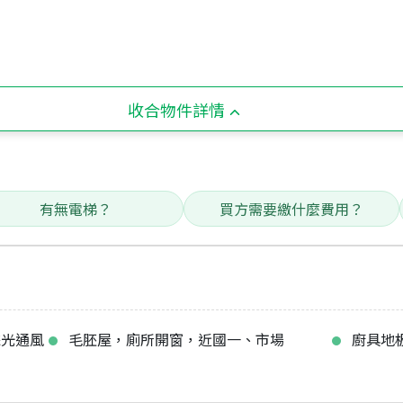
收合物件詳情
有無電梯？
買方需要繳什麼費用？
採光通風
毛胚屋，廁所開窗，近國一、市場
廚具地