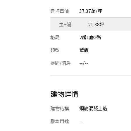
建坪單價
37.37萬/坪
主+陽
21.38坪
格局
2房1廳2衛
類型
華廈
邊間/暗房
--/--
建物詳情
建物結構
鋼筋混凝土造
謄本用途
--