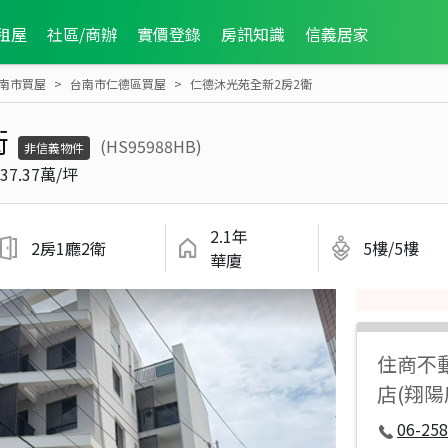
租屋
社區/商辦
實價登錄
房訊知識
信義居家
南市買屋
台南市仁德區買屋
仁德沐光苑全新2房2衛
衛
(HS95988HB)
非信義物件
37.37萬/坪
2.1年
2房1廳2衛
5樓/5樓
華廈
住商不
店(翔
06-258