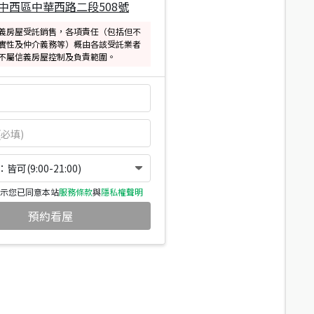
中西區中華西路二段508號
義房屋受託銷售，各項責任（包括但不
實性及仲介義務等）概由各該受託業者
不屬信義房屋控制及負責範圍。
可(9:00-21:00)
示您已同意本站
服務條款
與
隱私權聲明
預約看屋