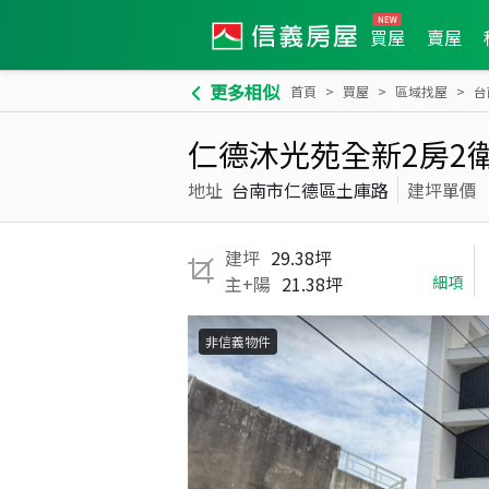
買屋
賣屋
更多相似
首頁
買屋
區域找屋
台
仁德沐光苑全新2房2
地址
台南市仁德區土庫路
建坪單價
建坪
29.38坪
主+陽
21.38坪
細項
非信義物件