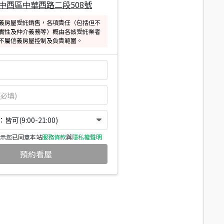
中西區中華西路二段508號
義房屋受託銷售，各項責任（包括但不
實性及仲介義務等）概由各該受託業者
不屬信義房屋控制及負責範圍。
可(9:00-21:00)
示您已同意本站
服務條款
與
隱私權聲明
預約看屋