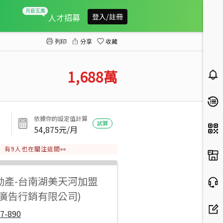
麻豆南科黃金超值全新車墅
人才招募
登入/註冊
列印
分享
收藏
1,688
萬
依據你的設定值計算
試算
54,875
元/月
有
9
人也在關注這間👀
動產
-
台南湖美天河加盟
陽廣告行銷有限公司)
7-890