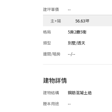
建坪單價
--
主+陽
56.63坪
格局
5房2廳5衛
類型
別墅/透天
邊間/暗房
--/--
建物詳情
建物結構
鋼筋混凝土造
謄本用途
--