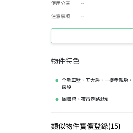
使用分區
--
注意事項
--
物件特色
全新車墅，五大房，一樓孝親房
房設
圖書館、夜市走路就到
類似物件實價登錄
(
15
)