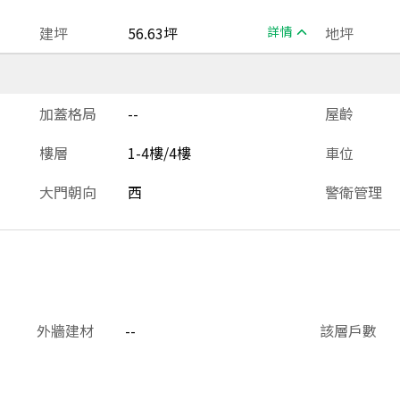
建坪
56.63坪
詳情
地坪
加蓋格局
--
屋齡
樓層
1-4樓/4樓
車位
大門朝向
西
警衛管理
外牆建材
--
該層戶數