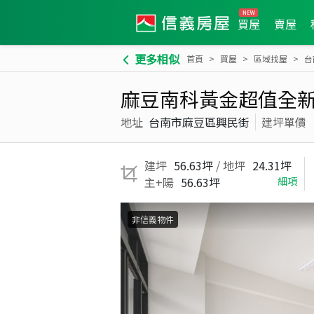
買屋
賣屋
更多相似
首頁
買屋
區域找屋
台
麻豆南科黃金超值全
地址
台南市麻豆區興民街
建坪單價
建坪
56.63坪
/ 地坪
24.31坪
主+陽
56.63坪
細項
非信義物件