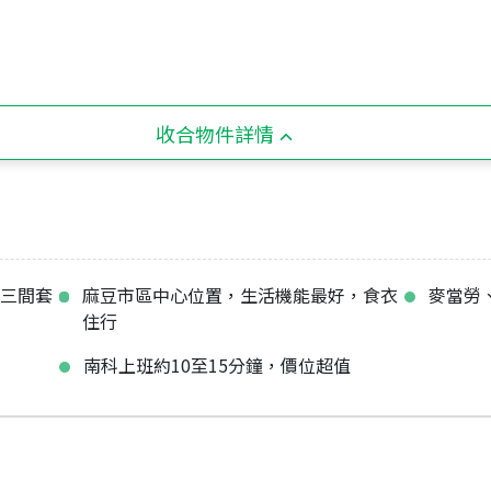
收合物件詳情
，三間套
麻豆市區中心位置，生活機能最好，食衣
麥當勞
住行
南科上班約10至15分鐘，價位超值