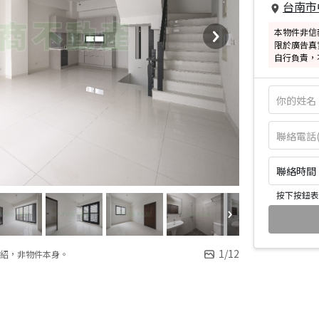
台南市
本物件非信
限於廣告真
自行負責，
聯絡時間：皆
按下按鈕表
1
/
12
紹，非物件本身。