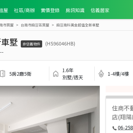
租屋
社區/商辦
實價登錄
房訊知識
信義居家
南市買屋
台南市麻豆區買屋
麻豆南科黃金超值全新車墅
新車墅
(HS96046HB)
非信義物件
--
1.6年
5房2廳5衛
1-4樓/4樓
別墅/透天
住商不
店(翔
06-258