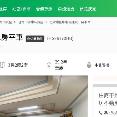
租屋
社區/商辦
實價登錄
房訊知識
信義居家
南市買屋
台南市永康區買屋
近永康國中明亮通風三房平車
三房平車
(HS96170HB)
非信義物件
--
29.2年
3房2廳2衛
4樓/8樓
華廈
住商不
居不動
06-70