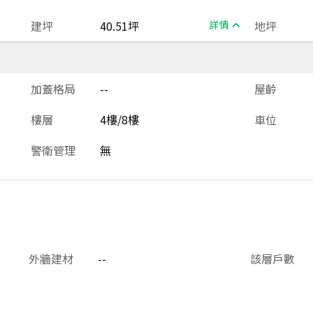
建坪
40.51坪
詳情
地坪
加蓋格局
--
屋齡
樓層
4樓/8樓
車位
警衛管理
無
外牆建材
--
該層戶數