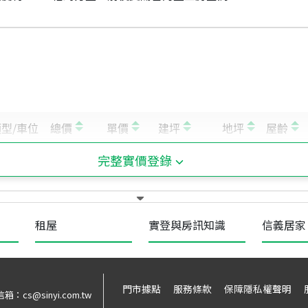
完整實價登錄
租屋
實登與房訊知識
信義居家
門市據點
服務條款
保障隱私權聲明
信箱：
cs@sinyi.com.tw