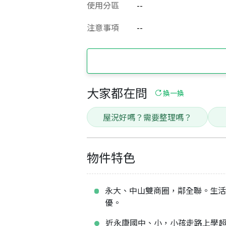
使用分區
--
注意事項
--
大家都在問
換一換
屋況好嗎？需要整理嗎？
物件特色
永大、中山雙商圈，鄰全聯。生
優。
近永康國中、小，小孩走路上學