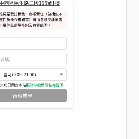
中西區民生路二段395號1樓
義房屋受託銷售，各項責任（包括但不
實性及仲介義務等）概由各該受託業者
不屬信義房屋控制及負責範圍。
可(9:00-21:00)
示您已同意本站
服務條款
與
隱私權聲明
預約看屋