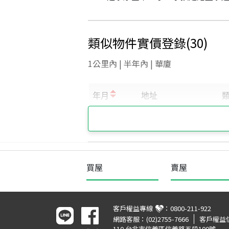
類似物件實價登錄
(
30
)
1公里內 | 半年內 | 華廈
買屋
賣屋
客戶權益專線
：
0800-211-922
網路客服：
(02)2755-7666
客戶權益
110 台北市信義區信義路五段100號