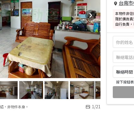
台南市
本物件非信
限於廣告真
自行負責，
聯絡時間：皆
按下按鈕表
1
/
21
紹，非物件本身。