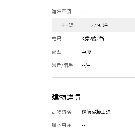
建坪單價
--
主+陽
27.95坪
格局
3房2廳2衛
類型
華廈
邊間/暗房
--/--
建物詳情
建物結構
鋼筋混凝土造
謄本用途
--