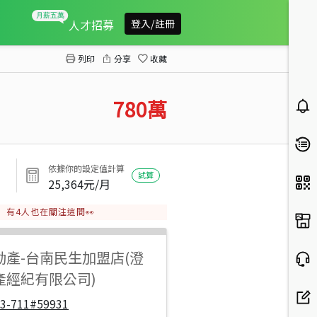
近永康國中明亮通風三房平車
人才招募
登入/註冊
列印
分享
收藏
780
萬
依據你的設定值計算
試算
25,364
元/月
有
4
人也在關注這間👀
動產
-
台南民生加盟店(澄
產經紀有限公司)
33-711#59931