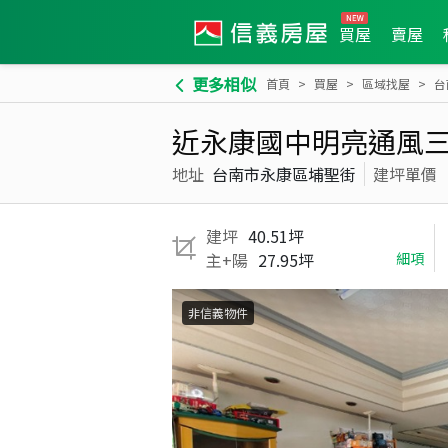
買屋
賣屋
更多相似
首頁
買屋
區域找屋
台
近永康國中明亮通風
地址
台南市永康區埔聖街
建坪單價
建坪
40.51坪
主+陽
27.95坪
細項
非信義物件