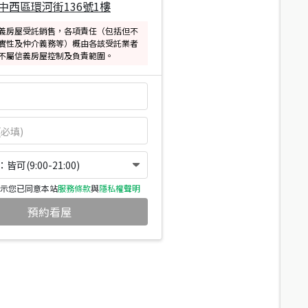
中西區環河街136號1樓
義房屋受託銷售，各項責任（包括但不
實性及仲介義務等）概由各該受託業者
不屬信義房屋控制及負責範圍。
可(9:00-21:00)
示您已同意本站
服務條款
與
隱私權聲明
預約看屋