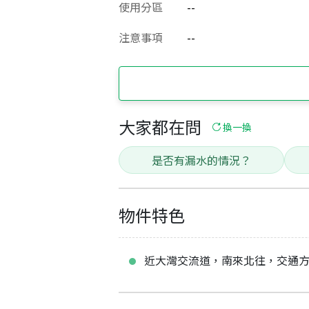
使用分區
--
注意事項
--
大家都在問
換一換
是否有漏水的情況？
物件特色
近大灣交流道，南來北往，交通