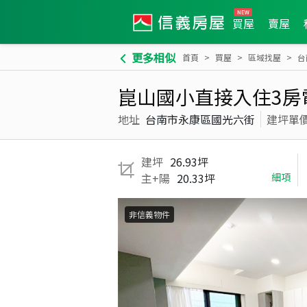
買屋
賣屋
更多相似
首頁
買屋
區域找屋
台
崑山國小直接入住3房
地址
台南市永康區國光六街
建坪單
建坪
26.93坪
主+陽
20.33坪
細項
非信義物件