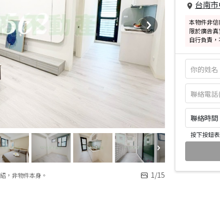
台南市
本物件非信
限於廣告真
自行負責，
聯絡時間：皆
按下按鈕表
1
/
15
紹，非物件本身。