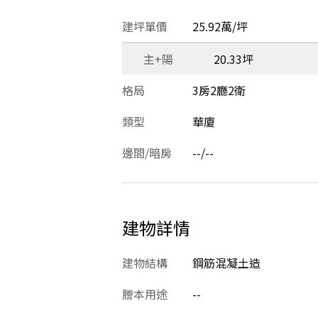
建坪單價
25.92萬/坪
主+陽
20.33坪
格局
3房2廳2衛
類型
華廈
邊間/暗房
--/--
建物詳情
建物結構
鋼筋混凝土造
謄本用途
--