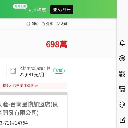
崑山國小直接入住3房電寓
人才招募
登入/註冊
列印
分享
收藏
698
萬
依據你的設定值計算
試算
22,681
元/月
有
9
人也在關注這間👀
動產
-
台南星鑽加盟店(良
產開發有限公司)
33-711#14754