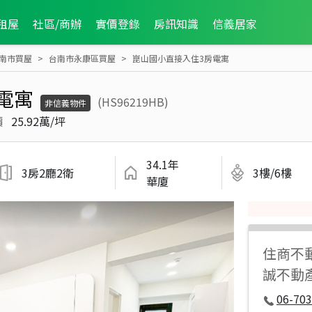
租屋
社區/商辦
實價登錄
房訊知識
信義居家
南市買屋
台南市永康區買屋
崑山國小直接入住3房電寓
電寓
(HS96219HB)
非信義物件
價
25.92萬/坪
34.1年
3房2廳2衛
3樓/6樓
華廈
住商不
誠不動
06-70