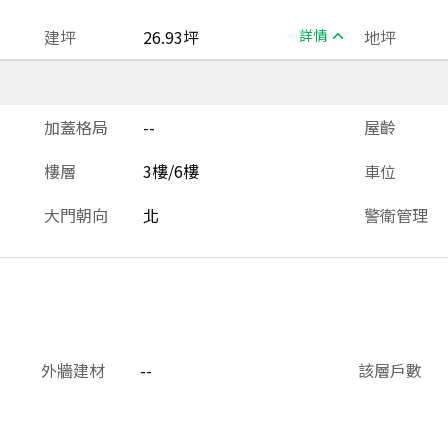
建坪
26.93坪
詳情
地坪
加蓋格局
--
屋齡
樓層
3樓/6樓
車位
大門朝向
北
警衛管理
外牆建材
--
該層戶數