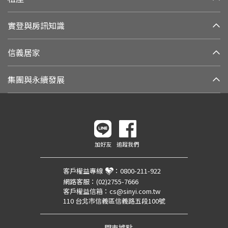
實登與房訊知識
信義居家
集團與永續發展
加好友
追蹤我們
客戶權益專線
：
0800-211-922
網路客服：
(02)2755-7666
客戶權益信箱：
cs@sinyi.com.tw
110 台北市信義區信義路五段100號
門市據點