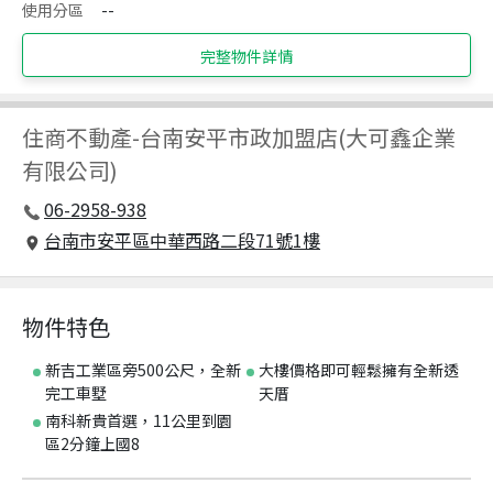
使用分區
--
完整物件詳情
住商不動產
-
台南安平市政加盟店(大可鑫企業
有限公司)
06-2958-938
台南市安平區中華西路二段71號1樓
物件特色
新吉工業區旁500公尺，全新
大樓價格即可輕鬆擁有全新透
完工車墅
天厝
南科新貴首選，11公里到園
區2分鐘上國8