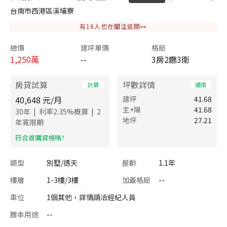
台南市西港區溪埔寮
有
16
人也在關注這間👀
總價
建坪單價
格局
1,250
萬
--
3房2廳3衛
房貸試算
坪數詳情
計算
細項
40,648
元/月
建坪
41.68
主+陽
41.68
|
|
30
年
利率
2.35
%概算
2
地坪
27.21
年寬限期
​符合首購資格嗎?
類型
別墅/透天
屋齡
1.1年
樓層
1-3樓/3樓
加蓋格局
--
車位
1個其他，詳情請洽經紀人員
謄本用途
--