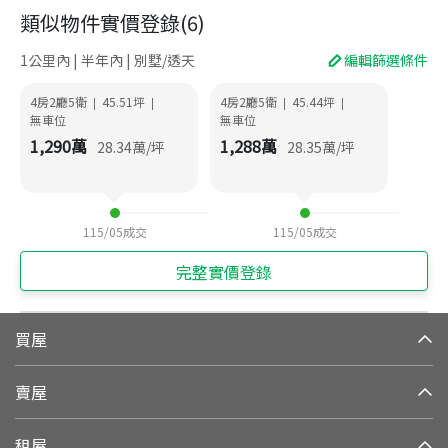
類似物件實價登錄
(
6
)
1公里內 | 半年內 | 別墅/透天
編輯篩選條件
4房2廳5衛
45.51
坪
4房2廳5衛
45.44
坪
|
|
|
|
無車位
無車位
1,290
萬
1,288
萬
28.34
萬/坪
28.35
萬/坪
115/05
成交
115/05
成交
完整實價登錄
買屋
賣屋
租屋