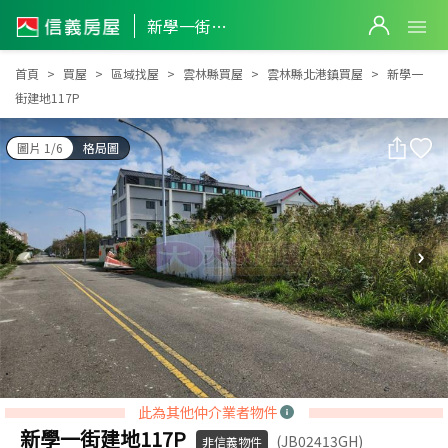
新學一街建地117P
新學一街建地117P
首頁
買屋
區域找屋
雲林縣買屋
雲林縣北港鎮買屋
新學一
街建地117P
圖片 1/6
格局圖
此為其他仲介業者物件
新學一街建地117P
(JB02413GH)
非信義物件