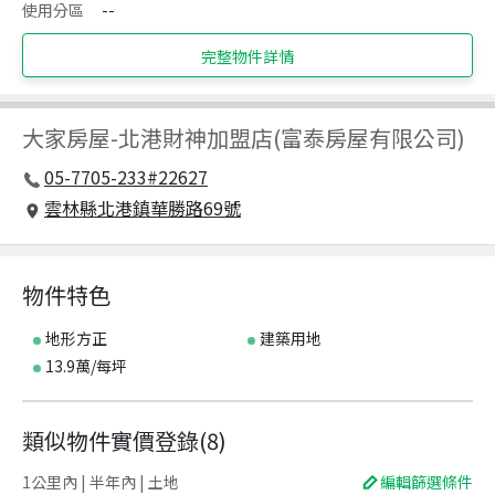
使用分區
--
完整物件詳情
大家房屋
-
北港財神加盟店(富泰房屋有限公司)
05-7705-233#22627
雲林縣北港鎮華勝路69號
物件特色
地形方正
建築用地
13.9萬/每坪
類似物件實價登錄
(
8
)
1公里內 | 半年內 | 土地
編輯篩選條件