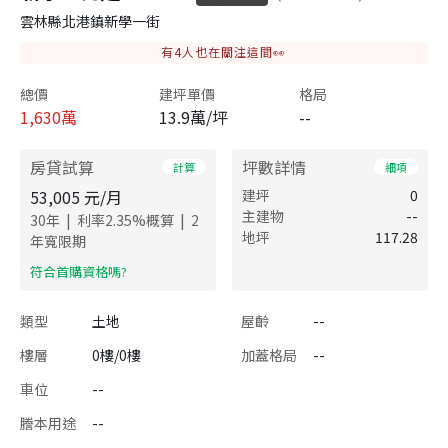
雲林縣北港鎮新學一街
有
4
人也在關注這間👀
總價
建坪單價
格局
1,630
萬
13.9萬/坪
--
房貸試算
坪數詳情
計算
細項
53,005
元/月
建坪
0
主建物
--
|
|
30
年
利率
2.35
%概算
2
地坪
117.28
年寬限期
​符合首購資格嗎?
類型
土地
屋齡
--
樓層
0樓/0樓
加蓋格局
--
車位
--
謄本用途
--