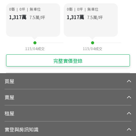
0衛
0
坪
無車位
0衛
0
坪
無車位
|
|
|
|
1,317
萬
1,317
萬
7.5
萬/坪
7.5
萬/坪
115/04
成交
115/04
成交
完整實價登錄
買屋
賣屋
租屋
實登與房訊知識