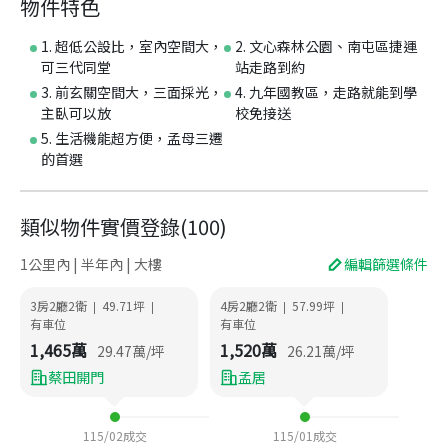
物件特色
1. 超低公設比，室內空間大，
2. 文心森林公園、南屯區捷運
可三代同堂
站走路到約
3. 前玄關空間大，三面採光，
4. 九年國教區，走路就能到學
主臥可以放
校免接送
5. 生活機能超方便，孟母三遷
的首選
類似物件實價登錄
(
100
)
1公里內 | 半年內 | 大樓
編輯篩選條件
3房2廳2衛
49.71
坪
4房2廳2衛
57.99
坪
|
|
|
|
有車位
有車位
1,465
萬
1,520
萬
29.47
萬/坪
26.21
萬/坪
蔡田開門
孟居
115/02
成交
115/01
成交