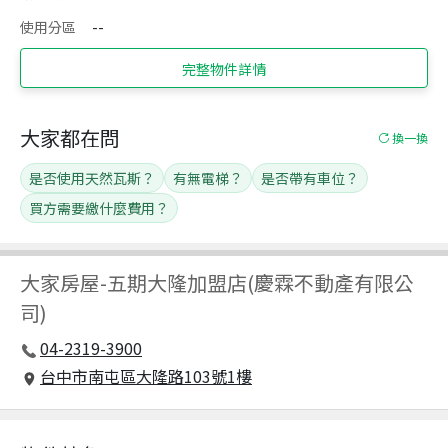
使用分區
--
完整物件詳情
大家都在問
換一換
是否使用天然瓦斯？
有無電梯？
是否帶有車位？
買方需要繳什麼費用？
大家房屋
-
五期大隆加盟店(慶霖不動產有限公
司)
04-2319-3900
台中市南屯區大隆路103號1樓