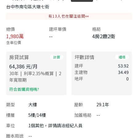
台中市南屯區大墩七街
有
13
人也在關注這間👀
總價
建坪單價
格局
1,980
萬
--
4房2廳2衛
含車位價
房貸試算
坪數詳情
計算
細項
64,386
元/月
建坪
53.92
主建物
34.49
|
|
30
年
利率
2.35
%概算
2
地坪
0
年寬限期
​符合首購資格嗎?
類型
大樓
屋齡
29.1年
樓層
5樓/14樓
加蓋格局
--
車位
1個其他，詳情請洽經紀人員
謄本用途
--