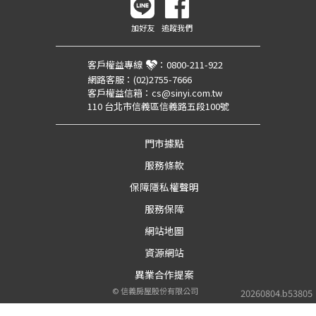
加好友
追蹤我們
客戶權益專線
：
0800-211-922
網路客服：
(02)2755-7666
客戶權益信箱：
cs@sinyi.com.tw
110 台北市信義區信義路五段100號
門市據點
服務條款
保障隱私權聲明
服務保障
網站地圖
資源網站
異業合作提案
©
信義房屋股份有限公司
20260804.b53805