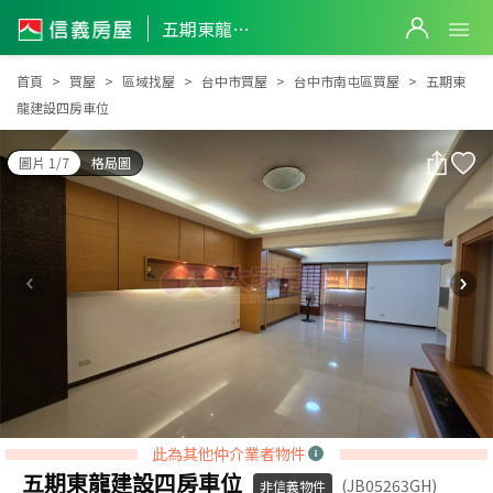
五期東龍建設四房車位
五期東龍建設四房車位
首頁
買屋
區域找屋
台中市買屋
台中市南屯區買屋
五期東
龍建設四房車位
圖片 1/7
格局圖
此為其他仲介業者物件
五期東龍建設四房車位
(JB05263GH)
非信義物件