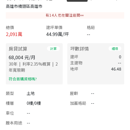
高雄市橋頭區高雄市
有
14
人也在關注這間👀
總價
建坪單價
格局
2,091
萬
44.99萬/坪
--
房貸試算
坪數詳情
計算
細項
68,004
元/月
建坪
0
主建物
--
|
|
30
年
利率
2.35
%概算
2
地坪
46.48
年寬限期
​符合首購資格嗎?
類型
土地
屋齡
--
樓層
0樓/0樓
加蓋格局
--
車位
--
謄本用途
--