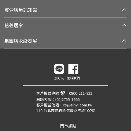
實登與房訊知識
信義居家
集團與永續發展
加好友
追蹤我們
客戶權益專線
：
0800-211-922
網路客服：
(02)2755-7666
客戶權益信箱：
cs@sinyi.com.tw
110 台北市信義區信義路五段100號
門市據點