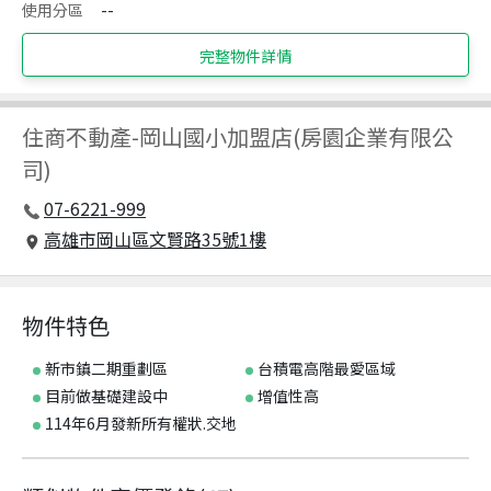
使用分區
--
完整物件詳情
住商不動產
-
岡山國小加盟店(房園企業有限公
司)
07-6221-999
高雄市岡山區文賢路35號1樓
物件特色
新市鎮二期重劃區
台積電高階最愛區域
目前做基礎建設中
增值性高
114年6月發新所有權狀.交地