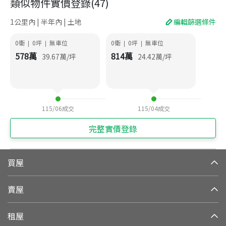
類似物件實價登錄
(
47
)
1公里內 | 半年內 | 土地
編輯篩選條件
0衛
0
坪
無車位
0衛
0
坪
無車位
|
|
|
|
578
萬
814
萬
39.67
萬/坪
24.42
萬/坪
115/06
成交
115/04
成交
完整實價登錄
買屋
賣屋
租屋