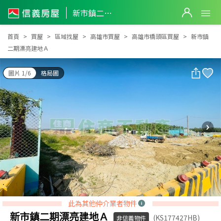
新市鎮二期漂亮建地Ａ
新市鎮二期漂亮建地Ａ
首頁
買屋
區域找屋
高雄市買屋
高雄市橋頭區買屋
新市鎮
二期漂亮建地Ａ
圖片 1/6
格局圖
此為其他仲介業者物件
新市鎮二期漂亮建地Ａ
(KS177427HB)
非信義物件