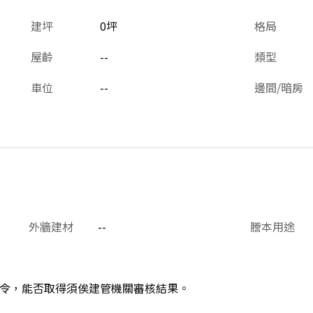
建坪
0坪
格局
屋齡
--
類型
車位
--
邊間/暗房
外牆建材
--
謄本用途
令，能否取得須俟建管機關審核結果。