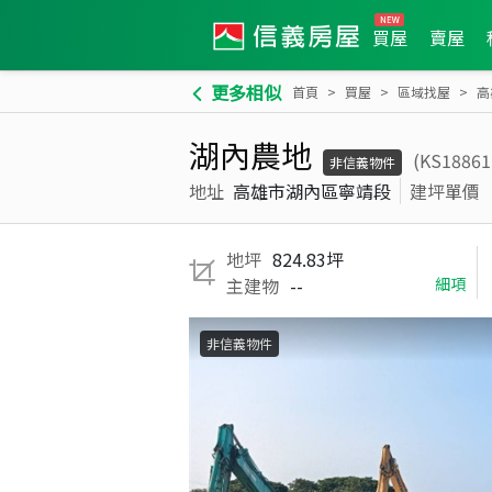
買屋
賣屋
更多相似
首頁
買屋
區域找屋
高
湖內農地
(KS1886
非信義物件
地址
高雄市湖內區寧靖段
建坪單價
地坪
824.83坪
主建物
--
細項
非信義物件