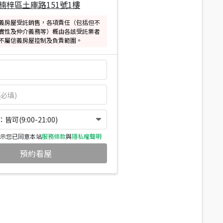
楠梓區土庫路151號1樓
義房屋受託銷售，各項責任（包括但不
實性及仲介義務等）概由各該受託業者
不屬信義房屋控制及負責範圍。
可(9:00-21:00)
示您已同意本站
服務條款
與
隱私權聲明
預約看屋