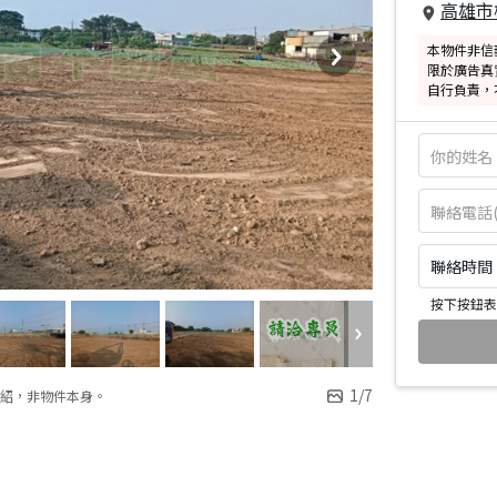
高雄市
本物件非信
限於廣告真
自行負責，
聯絡時間：皆
按下按鈕表
1
/
7
紹，非物件本身。