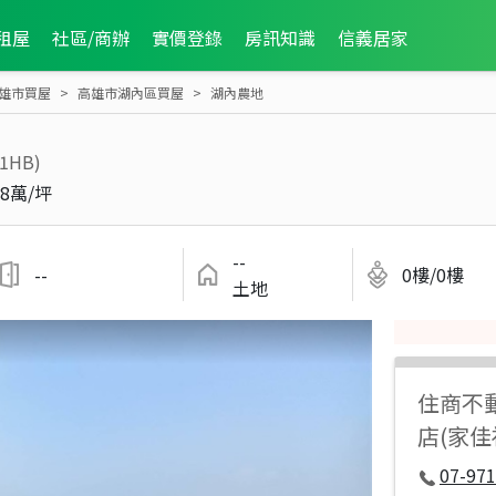
租屋
社區/商辦
實價登錄
房訊知識
信義居家
雄市買屋
高雄市湖內區買屋
湖內農地
11HB)
8萬/坪
--
--
0樓/0樓
土地
住商不
店(家
07-97