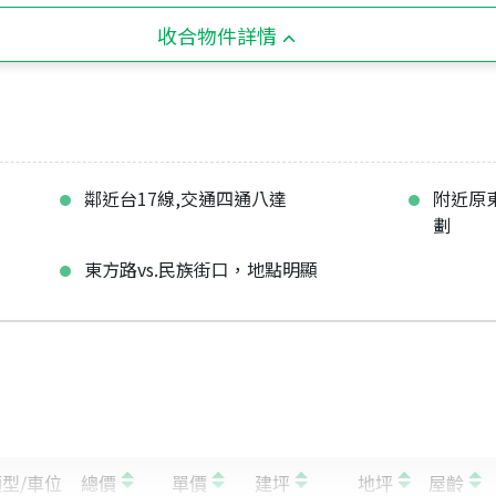
收合物件詳情
鄰近台17線,交通四通八達
附近原
劃
東方路vs.民族街口，地點明顯