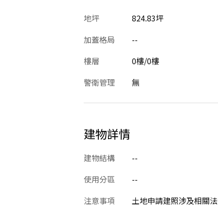
地坪
824.83坪
加蓋格局
--
樓層
0樓/0樓
警衛管理
無
建物詳情
建物結構
--
使用分區
--
注意事項
土地申請建照涉及相關法