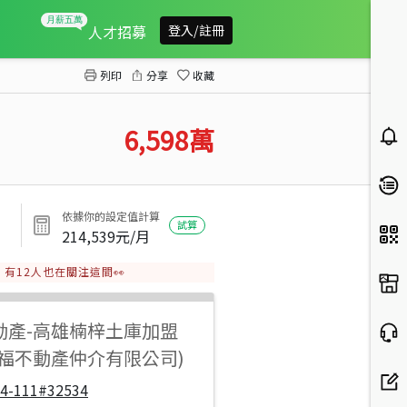
湖內農地
人才招募
登入/註冊
列印
分享
收藏
6,598
萬
依據你的設定值計算
試算
214,539
元/月
有
12
人也在關注這間👀
動產
-
高雄楠梓土庫加盟
佳福不動產仲介有限公司)
14-111#32534