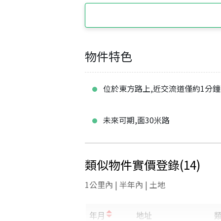
物件特色
位於東方路上,近交流道僅約1分鐘
未來可期,面30米路
類似物件實價登錄
(
14
)
1公里內 | 半年內 | 土地