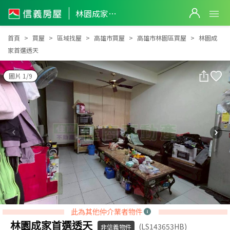
林園成家首選透天
林園成家首選透天
首頁
買屋
區域找屋
高雄市買屋
高雄市林園區買屋
林園成
家首選透天
圖片 1/9
此為其他仲介業者物件
林園成家首選透天
(LS143653HB)
非信義物件