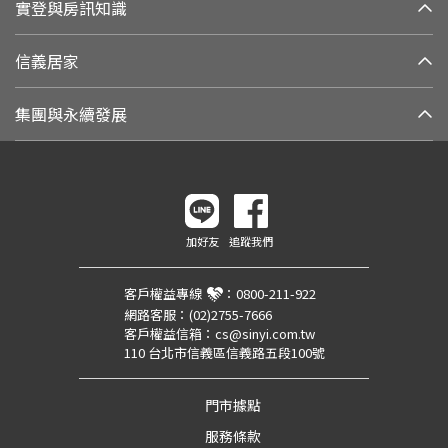
實登與房訊知識
信義居家
集團與永續發展
加好友
追蹤我們
客戶權益專線
：
0800-211-922
網路客服：
(02)2755-7666
客戶權益信箱：
cs@sinyi.com.tw
110 台北市信義區信義路五段100號
門市據點
服務條款