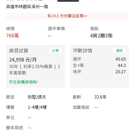
高雄市林園區溪州一路
有
18
人也在關注這間👀
總價
建坪單價
格局
768
萬
--
4房2廳3衛
房貸試算
坪數詳情
計算
細項
24,958
元/月
建坪
45.65
主+陽
44.3
|
|
30
年
利率
2.35
%概算
2
地坪
20.27
年寬限期
​符合首購資格嗎?
類型
別墅/透天
屋齡
32.6年
樓層
1-4樓/4樓
加蓋格局
--
車位
--
謄本用途
--