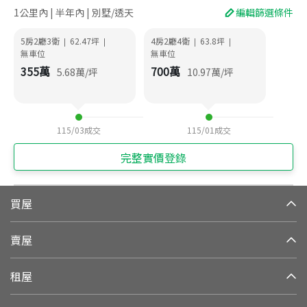
1公里內 | 半年內 | 別墅/透天
編輯篩選條件
5房2廳3衛
62.47
坪
4房2廳4衛
63.8
坪
|
|
|
|
無車位
無車位
355
萬
700
萬
5.68
萬/坪
10.97
萬/坪
115/03
成交
115/01
成交
完整實價登錄
買屋
賣屋
租屋