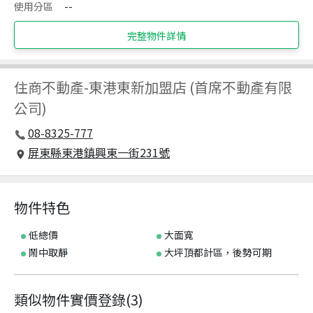
使用分區
--
完整物件詳情
住商不動產
-
東港東新加盟店 (首席不動產有限
公司)
08-8325-777
屏東縣東港鎮興東一街231號
物件特色
低總價
大面寬
鬧中取靜
大坪頂都計區，後勢可期
類似物件實價登錄
(
3
)